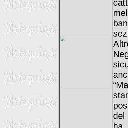
cat
mel
ban
sez
Alt
Neg
sic
anc
“Ma
sta
pos
del
ha