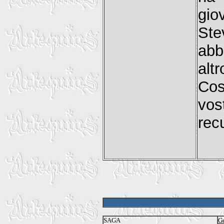
gio
St
abb
altr
Cos
vos
rec
SAGA
Ge