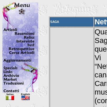
Net
SAGA
Qua
Sag
que
Vi 
“Ne
can
Car
mus
Italian
English
(co