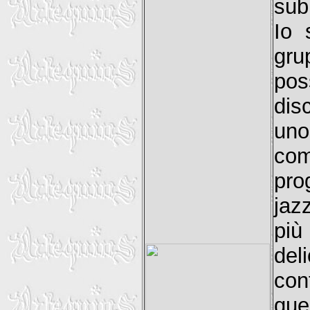
subi
Io 
gru
pos
dis
uno
com
pro
jaz
più
de
con
que