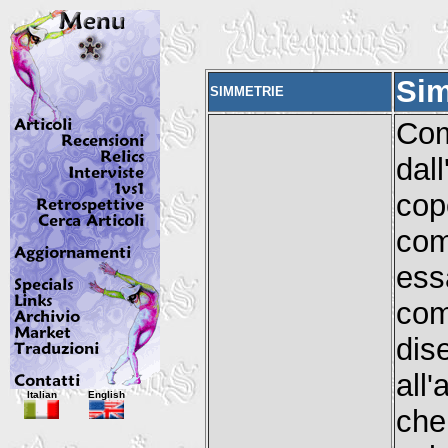
Sim
SIMMETRIE
Co
dal
co
com
ess
com
dis
all
Italian
English
che