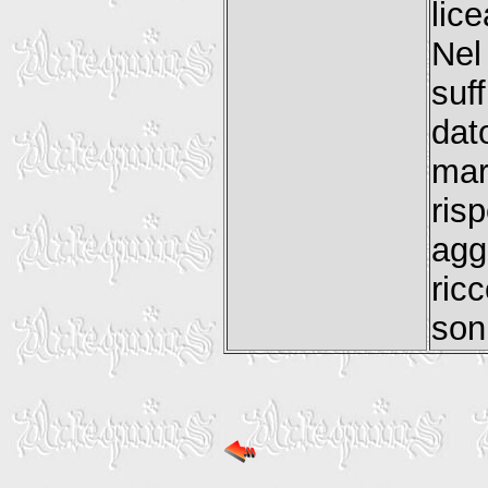
lice
Nel
suf
da
mar
ri
agg
ric
son