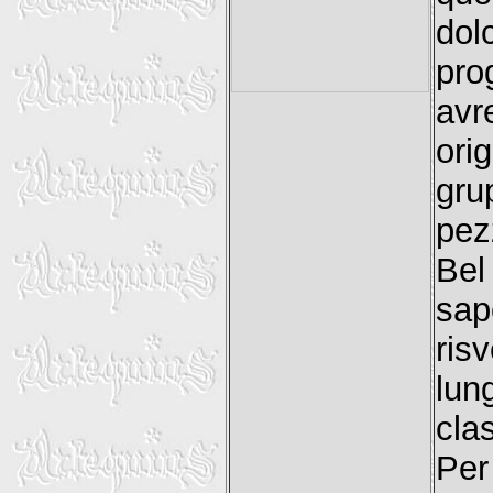
dol
pro
av
ori
gru
pez
Bel
sap
ris
lun
cla
Per