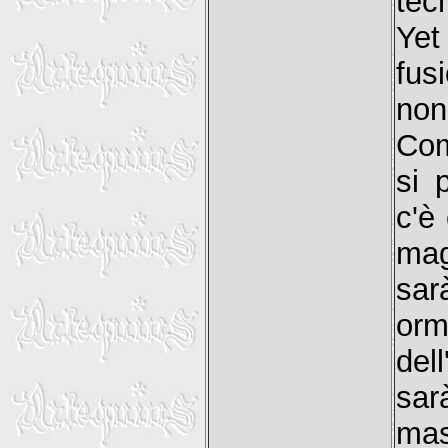
tec
Yet
fus
no
Com
si 
c'è
mag
sar
orm
del
sa
mas