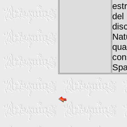
est
del
dis
Nat
qua
con
Spa