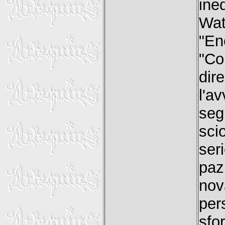
ine
Wa
"E
"Co
dir
l'a
se
sci
ser
paz
nov
per
sfo