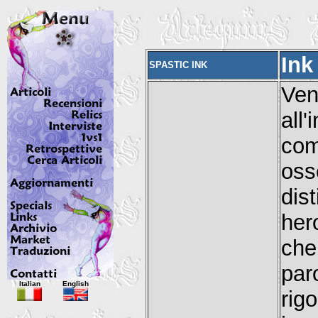
Ink
SPASTIC INK
Ven
all
com
oss
dis
her
che
par
Italian
English
rig