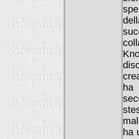
spe
del
suc
col
Kno
dis
cre
ha
sec
ste
mal
ha 