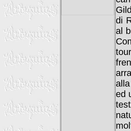
Gild
di 
al 
Com
tou
fr
arra
all
ed 
tes
nat
mol