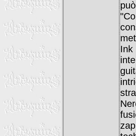
può
"Co
con
met
Ink
int
gui
int
str
Ner
fus
zap