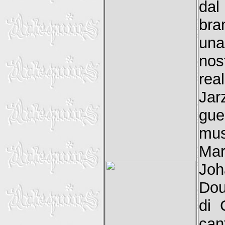
dal
bran
una
nos
rea
Jar
gu
mu
Ma
Joh
Dou
di 
can