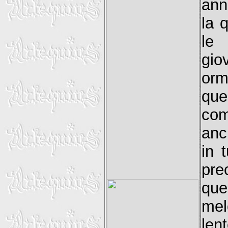
ann
la 
le 
gio
orm
que
com
anc
in 
pr
que
mel
le