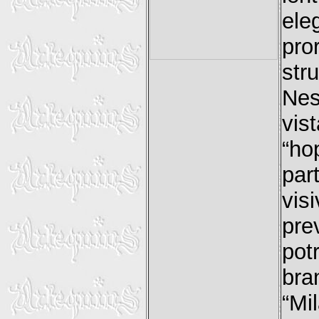
el
pr
str
Nes
vis
“ho
pa
vis
pre
pot
bra
“Mi