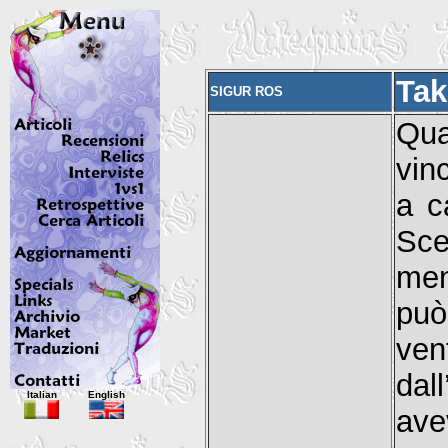
Tak
SIGUR ROS
Qua
vin
a c
Sce
men
pu
ven
dal
Italian
English
ave