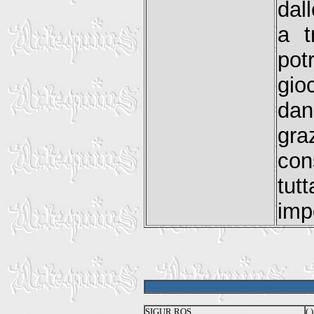
dal
a t
pot
gio
dan
gra
con
tu
imp
SIGUR ROS
( )