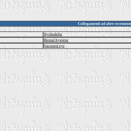
Collegamenti ad altre recension
Slychedelia
Mental hygiene
Fractured eye