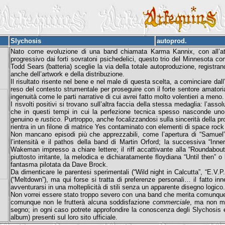
Slychosis
autoprod.
Nato come evoluzione di una band chiamata Karma Kannix, con all’atti
progressivo dai forti sovratoni psichedelici, questo trio del Minnesota 
Todd Sears (batteria) sceglie la via della totale autoproduzione, registra
anche dell’artwork e della distribuzione.
Il risultato risente nel bene e nel male di questa scelta, a cominciare dal
reso del contesto strumentale per proseguire con il forte sentore amatori
ingenuità come le parti narrative di cui avrei fatto molto volentieri a meno.
I risvolti positivi si trovano sull’altra faccia della stessa medaglia: l’a
che in questi tempi in cui la perfezione tecnica spesso nasconde uno 
genuino e
rustico
. Purtroppo, anche focalizzandosi sulla sincerità della pr
rientra in un filone di matrice Yes contaminato con elementi di space rock
Non mancano episodi più che apprezzabili, come l’apertura di “Samuel”
l’intensità e il pathos della band di Martin Orford; la successiva “Inn
Wakeman impresso a chiare lettere; il riff accattivante alla “Roundabout
piuttosto irritante, la melodica e dichiaratamente floydiana “Until then” o
fantasma pilotata da Dave Brock.
Da dimenticare le parentesi sperimentali (“Wild night in Calcutta”, “E.V.P.
(“Meltdown”), ma qui forse si tratta di preferenze personali… il fatto i
avventurarsi in una molteplicità di stili senza un apparente disegno logico.
Non vorrei essere stato troppo severo con una band che merita comunque 
comunque non le frutterà alcuna soddisfazione
commerciale
, ma non mi
segno; in ogni caso potrete approfondire la conoscenza degli Slychosis e m
album) presenti sul loro sito ufficiale.