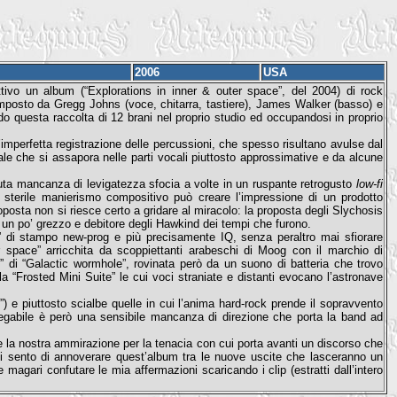
2006
USA
vo un album (“Explorations in inner & outer space”, del 2004) di rock
composto da Gregg Johns (voce, chitarra, tastiere), James Walker (basso) e
ndo questa raccolta di 12 brani nel proprio studio ed occupandosi in proprio
l’imperfetta registrazione delle percussioni, che spesso risultano avulse dal
ale che si assapora nelle parti vocali piuttosto approssimative e da alcune
ssoluta mancanza di levigatezza sfocia a volte in un ruspante retrogusto
low-fi
sterile manierismo compositivo può creare l’impressione di un prodotto
oposta non si riesce certo a gridare al miracolo: la proposta degli Slychosis
 un po’ grezzo e debitore degli Hawkind dei tempi che furono.
 di stampo new-prog e più precisamente IQ, senza peraltro mai sfiorare
er space” arricchita da scoppiettanti arabeschi di Moog con il marchio di
” di “Galactic wormhole”, rovinata però da un suono di batteria che trovo
 la “Frosted Mini Suite” le cui voci straniate e distanti evocano l’astronave
”) e piuttosto scialbe quelle in cui l’anima hard-rock prende il sopravvento
nnegabile è però una sensibile mancanza di direzione che porta la band ad
la nostra ammirazione per la tenacia con cui porta avanti un discorso che
 sento di annoverare quest’album tra le nuove uscite che lasceranno un
agari confutare le mia affermazioni scaricando i clip (estratti dall’intero