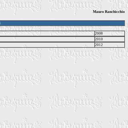
Mauro Ranchicchio
i
2008
2010
2012