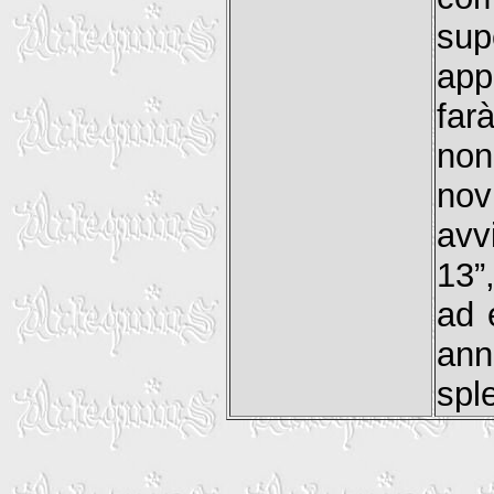
sup
app
fa
non
nov
avv
13”
ad 
an
spl