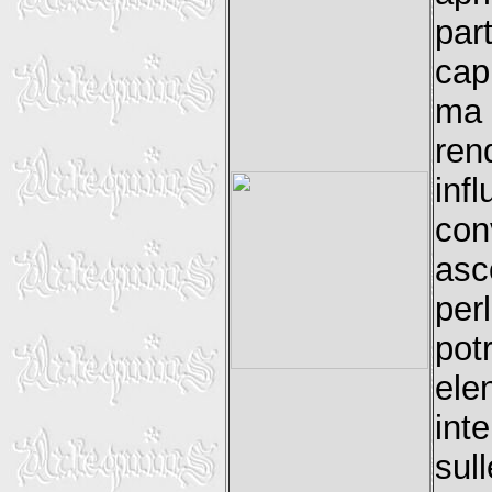
par
cap
ma 
ren
inf
con
asc
pe
po
ele
int
sul