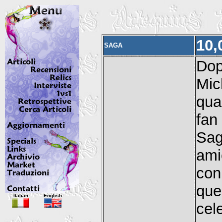
10,
SAGA
Dop
Mic
qua
fan
Sag
ami
con
que
Italian
English
cel