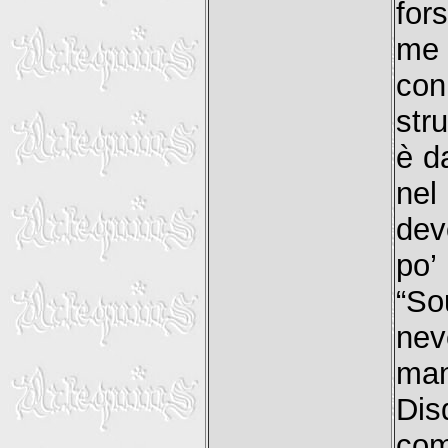
for
me 
con
str
è da
nel
dev
po’
“So
nev
man
Dis
co