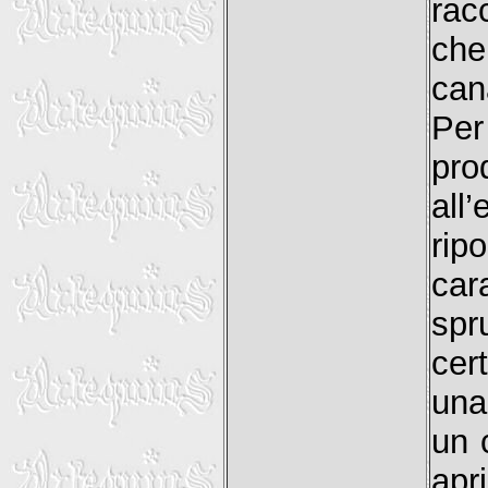
rac
che
can
Per
pro
all
ri
car
spr
cer
una
un 
apr