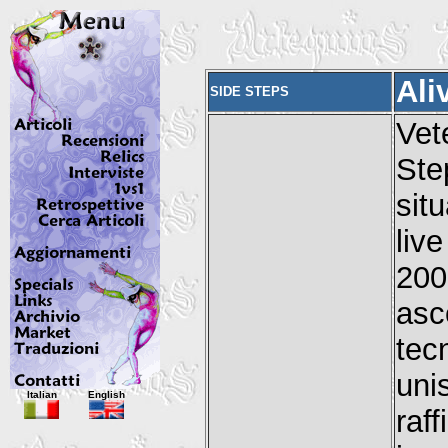
Aliv
SIDE STEPS
Vet
St
sit
live
200
asc
tec
uni
Italian
English
raf