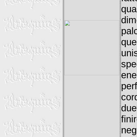
qu
dim
pal
que
uni
spe
ene
per
cor
due
fin
neg