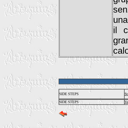
sen
una
il 
gra
cal
SIDE STEPS
St
SIDE STEPS
Ve