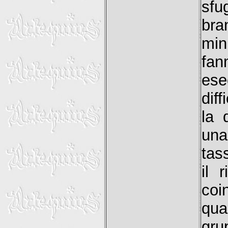
sfu
bra
minu
fan
ese
diff
la 
una
tas
il 
coi
qua
gr