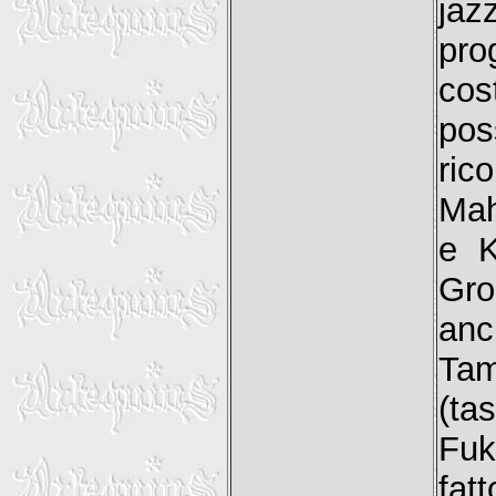
jaz
pro
cos
pos
ri
Mah
e K
Gro
an
Tam
(ta
Fuk
fat