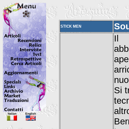
So
STICK MEN
Il
abb
ape
arr
nuo
Si t
tec
alt
Italian
English
Ber