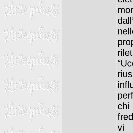
mom
dal
nel
pro
ril
“Uc
riu
inf
per
chi
fre
vi 