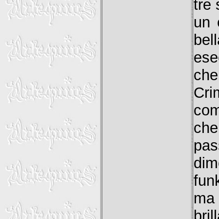
tre
un 
bel
ese
ch
Cri
com
che
pas
dim
funk
ma 
bri