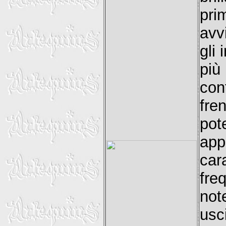
pr
avv
gli
più
con
fre
pot
ap
car
fre
not
usc