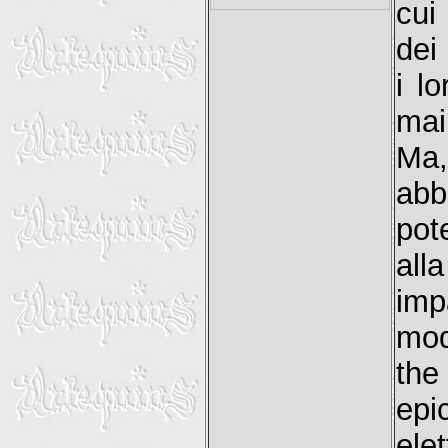
cui
dei
i l
mai
Ma
abb
pot
all
imp
mod
the
ep
ele