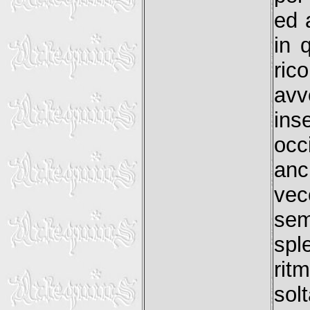
ed 
in 
ric
avv
ins
occ
anc
vec
sem
spl
rit
sol