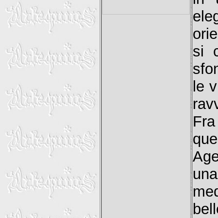
ele
ori
si 
sfo
le 
rav
Fra
que
Age
un
med
bel