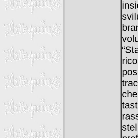
ins
svi
bra
vol
“St
ric
pos
trac
che
tas
ras
ste