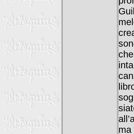
pro
Gui
mel
cre
son
che
int
can
lib
sog
sia
all
ma 