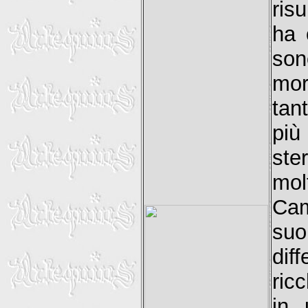
ris
ha 
son
mor
tan
più
ste
mol
Cam
suo
dif
ric
in 