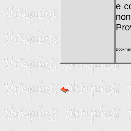
e c
non
Pro