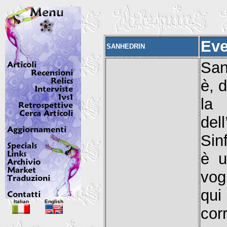
Eve
SANHEDRIN
San
è, 
la 
del
Sin
è u
vog
qui
Italian
English
cor