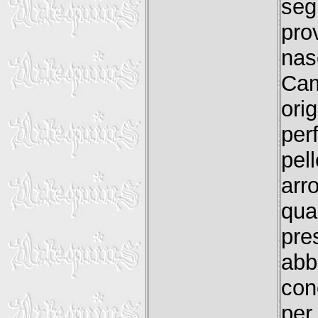
se
pro
nas
Cam
ori
per
pel
arr
qua
pre
ab
con
per