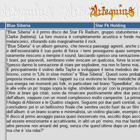
Blue Siberia
Star Fk Holding
“Blue Siberia” è il primo disco dei Star Fk Radium, gruppo statunitense c
Clarke (batteria). La loro musica è completamente acustica e fonde musi
melanconici, sfiorando solo marginalmente il rock.
”Blue Siberia” è un album genuino, che rievoca paesaggi agresti, anche ch
e dell’essenzialità il suo punto di forza: i temi proseguono quasi sempre
raramente riescono a riempire il sound, lasciando spesso una sensazione
I brani, pur piacevoli, sembrano voler evocare un qualcosa, forse la scena 
Spesso danno la sensazione di stare per esplodere, ma non lo fanno mai, 
È principalmente il violino della Taylor a sviluppare il tema melodico d
lirismo, come in “Life in slow motion” e “Blue Siberia”. Questi sono probabi
preposta invece a stendere i tappeti su cui evolvono le linee melodiche de
sua energia nei momenti più folk, in particolare nel brano “Speedbike”, do
è alle volte un po’ troppo sopra le righe, stridendo un po’ con la propost
Oltre ai brani già citati, sono da rimarcare positivamente altre due pez
dell’album, seppure con un mood complessivo molto campestre. La prima
l’Adagio di Albinoni e le Quattro stagioni, Seguono poi due parti centrali, u
concludersi poi in un bellissimo finale che sembra uscito fuori da un film d
dell’album: è un brano scarno e minimalista, un violino glaciale, esempio 
Il disco al primo assaggio passa quasi inosservato ma, ascolto dopo ascol
ad essere emozionante e accattivante, in altri un po’ meno, ma mai fastid
altre persone non amanti del prog, senza che quest’ultime dopo un paio di 
ma che è ’sta roba?"