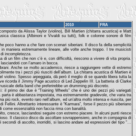
2010
FRA
omposto da Alissa Taylor (violino), Bill Martien (chitarra acustica) e Matt
ca classica (Albinoni e Vivaldi su tutti), folk e colonne sonore di film
e poco hanno a che fare con scenari siberiani. Il disco fa della semplicità
 in maniera estremamente lineare, alle volte anche troppo. I tre musicisti
 di incompletezza.
di un film che non c’è e, con difficoltà, riescono a vivere di vita propria.
lasciandoti con l’amaro in bocca.
ei brani. Anche se molto accademico, riesce a raggiungere vette di estremo
lmente tra i pezzi più riusciti dell’album. La chitarra acustica di Martien è
l violino. Spesso arpeggiata, dà però il meglio di se quando libera tutta la
ve ricorda il Jimmy Page acustico di Led Zeppelin III. La batteria di Clarke
a musicale della band che preferirebbe un drumming più discreto.
zi: il primo dei due è “Training Wheels” che è uno dei pezzi più variegati
 parta è abbastanza impostata, ma estremamente gradevole, che varia tra
na più rock, evento raro nell’album, ed un’altra molto intensa e riuscita, per
i Fellini. Altrettanto interessante è “Karmara”, forse il pezzo più siberiano
di come essenzialità non faccia rima con banalità.
to, cresce, lasciandosi seguire con estremo piacere. In alcuni punti riesce
ioso. Il classico disco da ascoltare sovrappensiero, anche in compagnia di
secondi di ascolto, inorriditi, si lascino andare ad espressioni del tipo "…