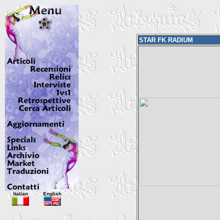
STAR FK RADIUM
Italian
English