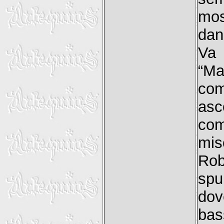
mos
dan
Va 
“M
co
asc
com
mis
Rob
spu
dov
bas