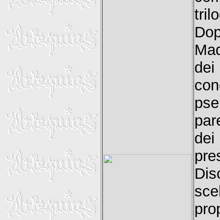
tri
Dop
Mad
dei
con
pse
par
dei
pre
Dis
sce
pro