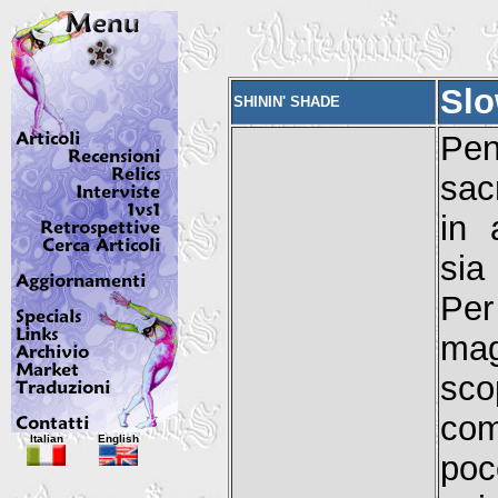
Sl
SHININ' SHADE
Pen
sac
in 
sia
Per
ma
sc
com
Italian
English
poc