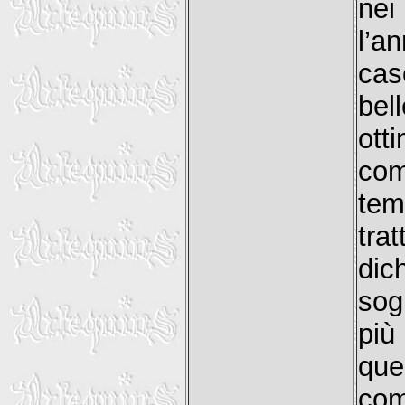
nei
l’a
ca
bel
ott
com
tem
tra
dic
sog
più
qu
com