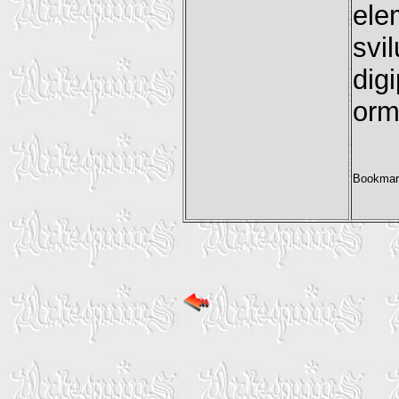
ele
svi
dig
orm