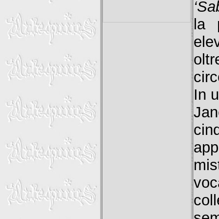
‘Sa
la 
ele
olt
cir
In 
Jan
cin
app
mis
voc
col
sem