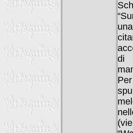
Sch
“Su
una
ci
acc
di 
man
Per
spu
mel
nel
(vi