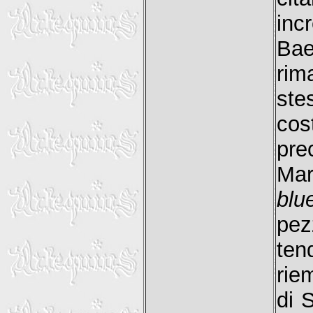
inc
Bae
rim
st
cos
pre
Mar
blu
pez
ten
riem
di 