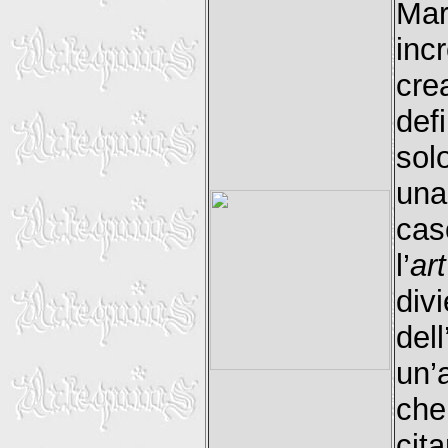
Mar
inc
cre
def
sol
una
cas
l’
ar
di
del
un’
che
cit