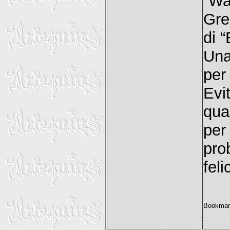
“Wa
Gre
di 
Una
per
Evi
qua
per
pro
feli