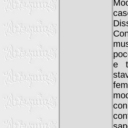
Moo
cas
Di
Con
mus
poc
e t
sta
fem
mod
con
co
sap