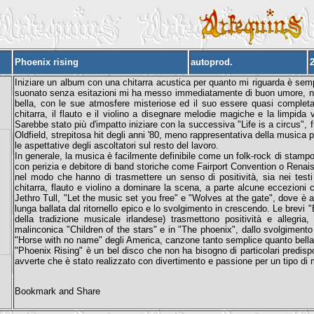
Phoenix rising
autoprod.
Iniziare un album con una chitarra acustica per quanto mi riguarda è sempr
suonato senza esitazioni mi ha messo immediatamente di buon umore, non
bella, con le sue atmosfere misteriose ed il suo essere quasi completa
chitarra, il flauto e il violino a disegnare melodie magiche e la limpida
Sarebbe stato più d'impatto iniziare con la successiva "Life is a circus",
Oldfield, strepitosa hit degli anni '80, meno rappresentativa della musica 
le aspettative degli ascoltatori sul resto del lavoro.
In generale, la musica è facilmente definibile come un folk-rock di stamp
con perizia e debitore di band storiche come Fairport Convention o Renaiss
nel modo che hanno di trasmettere un senso di positività, sia nei test
chitarra, flauto e violino a dominare la scena, a parte alcune eccezioni 
Jethro Tull, "Let the music set you free" e "Wolves at the gate", dove è an
lunga ballata dal ritornello epico e lo svolgimento in crescendo. Le brevi 
della tradizione musicale irlandese) trasmettono positività e allegria
malinconica "Children of the stars" e in "The phoenix", dallo svolgiment
"Horse with no name" degli America, canzone tanto semplice quanto bella 
"Phoenix Rising" è un bel disco che non ha bisogno di particolari predispo
avverte che è stato realizzato con divertimento e passione per un tipo di