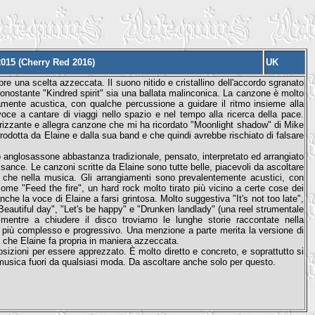
2015 (Cherry Red 2016)
UK
e una scelta azzeccata. Il suono nitido e cristallino dell'accordo sgranato
ostante "Kindred spirit" sia una ballata malinconica. La canzone è molto
mente acustica, con qualche percussione a guidare il ritmo insieme alla
 voce a cantare di viaggi nello spazio e nel tempo alla ricerca della pace.
 frizzante e allegra canzone che mi ha ricordato "Moonlight shadow" di Mike
prodotta da Elaine e dalla sua band e che quindi avrebbe rischiato di falsare
o anglosassone abbastanza tradizionale, pensato, interpretato ed arrangiato
ance. Le canzoni scritte da Elaine sono tutte belle, piacevoli da ascoltare
i che nella musica. Gli arrangiamenti sono prevalentemente acustici, con
come "Feed the fire", un hard rock molto tirato più vicino a certe cose dei
che la voce di Elaine a farsi grintosa. Molto suggestiva "It's not too late",
"Beautiful day", "Let's be happy" e "Drunken landlady" (una reel strumentale
, mentre a chiudere il disco troviamo le lunghe storie raccontate nella
o più complesso e progressivo. Una menzione a parte merita la versione di
che Elaine fa propria in maniera azzeccata.
sizioni per essere apprezzato. È molto diretto e concreto, e soprattutto si
 musica fuori da qualsiasi moda. Da ascoltare anche solo per questo.