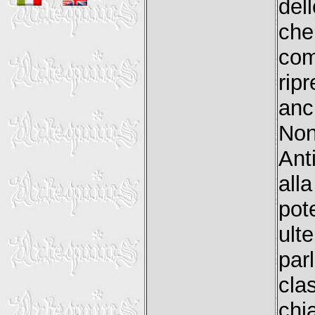
del
che
com
rip
anc
Non
Ant
all
po
ult
par
cla
chi