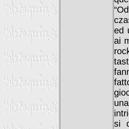
“Od
cza
ed 
ai 
roc
tas
fan
fat
gio
una
int
si 