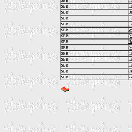
SBB
Ir
SBB
Li
SBB
Bl
SBB
S
SBB
Li
SBB
W
SBB
(a
SBB
H
SBB
(+
SBB
Li
SBB
Li
SBB
Li
SBB
O
SBB
Zw