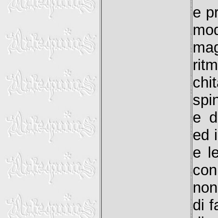
e p
mo
mag
rit
chi
spi
e d
ed 
e l
con
non
di f