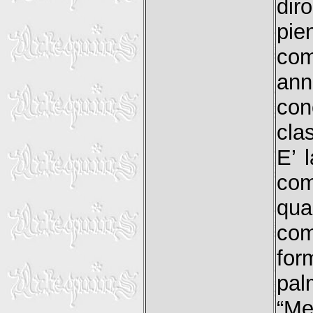
di
pie
com
ann
con
cla
E’ 
co
qu
com
for
pal
“Me