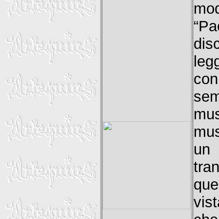
mod
“Pa
dis
leg
con
sem
mus
mus
un 
tra
que
vis