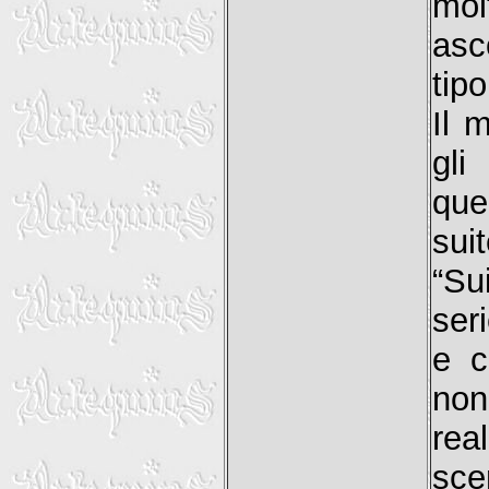
mol
asc
tip
Il 
gli
que
suit
“Su
seri
e c
non
rea
sce