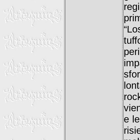
reg
pri
“Lo
tuf
per
imp
sfo
lon
roc
vie
e le
ris