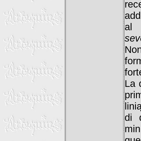
rec
add
al
sev
Non
fo
for
La 
pri
lin
di 
min
que