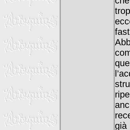
che
tro
ecc
fas
Ab
com
que
l’a
str
rip
anc
rec
già