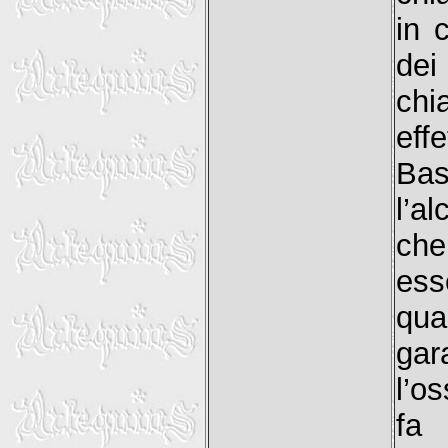
in 
de
chi
effe
Bas
l’a
che
ess
qua
gar
l’o
fa 