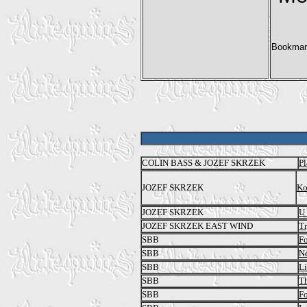
COLIN BASS & JOZEF SKRZEK
Pl
JOZEF SKRZEK
Ko
JOZEF SKRZEK
U
JOZEF SKRZEK EAST WIND
Tr
SBB
F
SBB
N
SBB
Li
SBB
Th
SBB
F