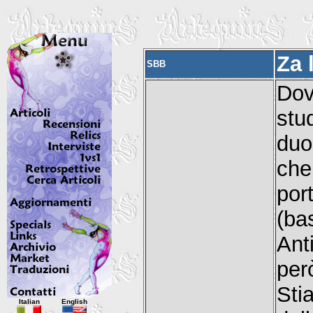
Za 
SBB
Dov
stu
duo
che
por
(ba
Ant
per
Italian
English
Sti