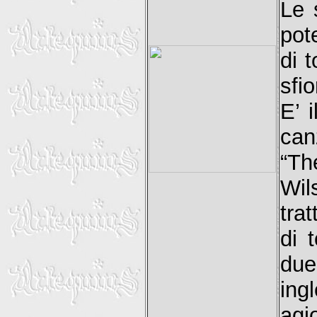
Le 
pot
di 
sfio
E’ 
can
“Th
Wil
tra
di 
due
ing
agi