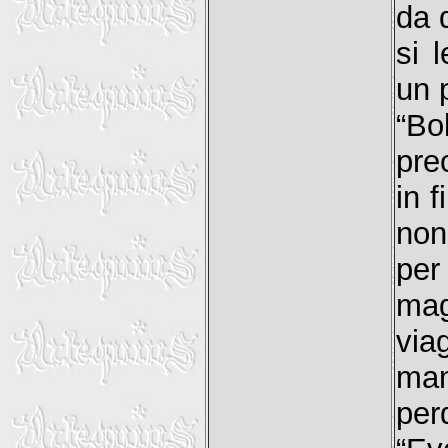
da 
si 
un 
“Bo
pre
in 
non
per
mag
via
man
pe