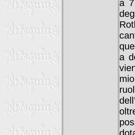
a 7
deg
Rot
can
que
a d
vie
mio
ruol
del
olt
pos
dot