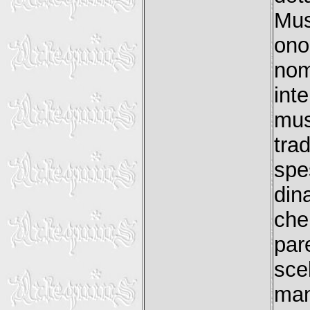
Mus
ono
nom
int
mus
tra
spe
din
che
par
sce
man