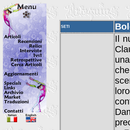
Bol
SETI
Il 
Cla
una
che
sce
lor
con
Dam
Italian
English
pre