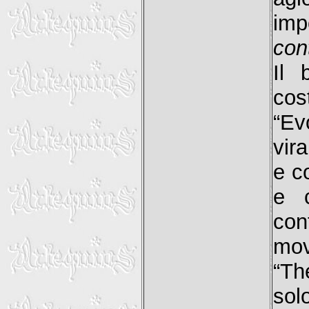
imp
cont
Il 
cos
“Ev
vira
e c
e c
co
mov
“Th
sol