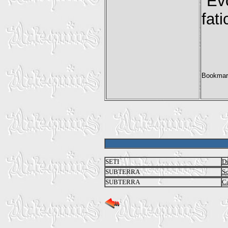
“Ev
fati
SETI
Di
SUBTERRA
So
SUBTERRA
Ca