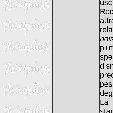
usc
Re
att
rel
noi
pi
spe
dis
pr
pes
deg
La 
sta