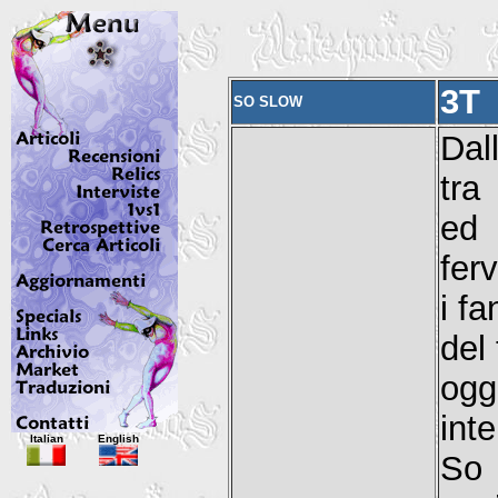
3T
SO SLOW
Dal
tra
ed
fer
i f
del 
ogg
int
Italian
English
So 