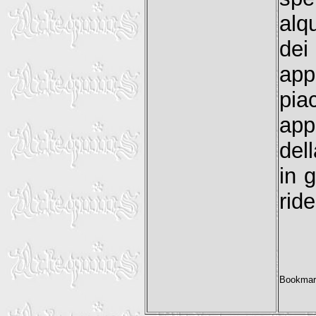
alq
de
ap
pia
app
del
in 
rid