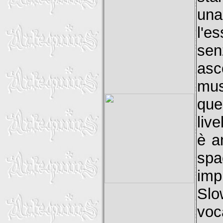
una
l'e
sen
asc
mus
que
liv
è a
sp
imp
Slo
voc