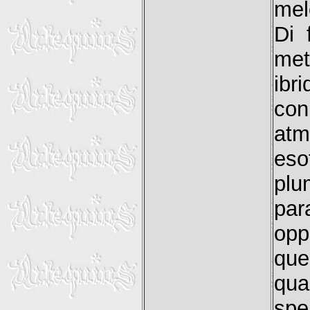
mel
Di 
met
ibr
con
atm
eso
plu
par
opp
que
qu
spe