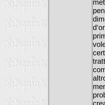
met
pe
dim
d’o
pri
vol
cer
tra
com
alt
men
pro
cre