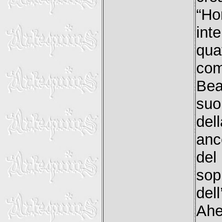
“Ho
int
qu
co
Bea
suo
del
anc
del
sop
del
Ahe