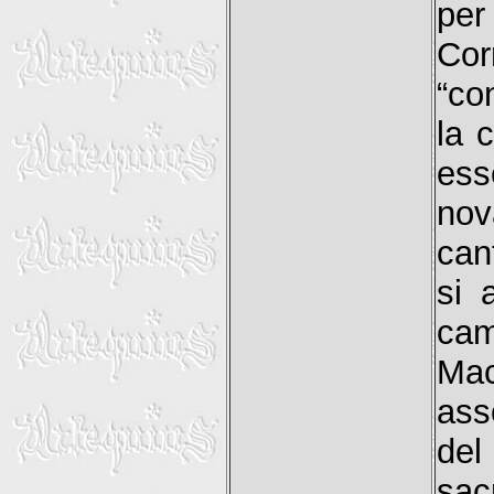
per
Cor
“co
la 
ess
nov
can
si 
ca
Mac
ass
del
sac