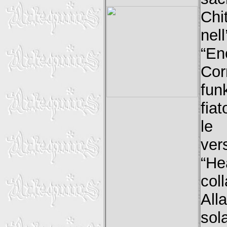
Chit
ne
“E
Cor
fun
fia
le
ver
“He
col
All
sol