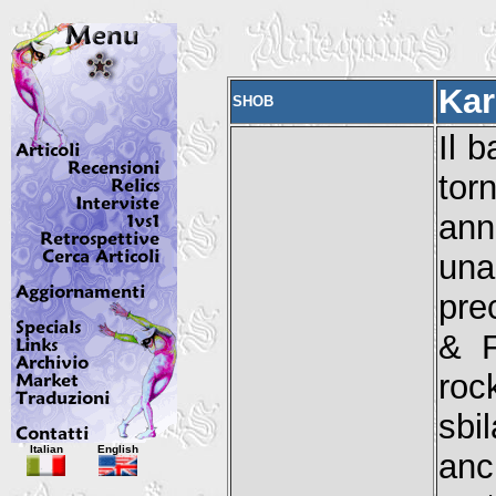
Kar
SHOB
Il 
tor
ann
una
pre
& F
roc
sbi
Italian
English
anc