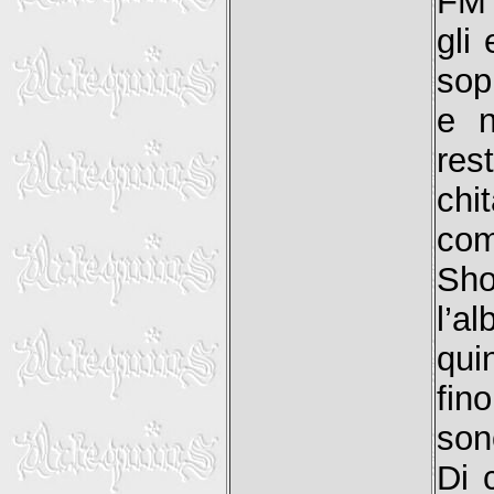
FM 
gli
sop
e 
rest
ch
com
Sho
l’a
qui
fin
son
Di 