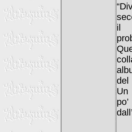
“D
sec
il
pro
Que
col
alb
del 
Un 
po’
dall