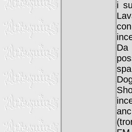
i s
Lav
con
inc
Da 
pos
spa
Dog
Sho
inc
anc
(tr