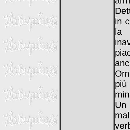
arm
Det
in 
la
ina
pia
anc
Omb
più
min
Un 
mal
ve