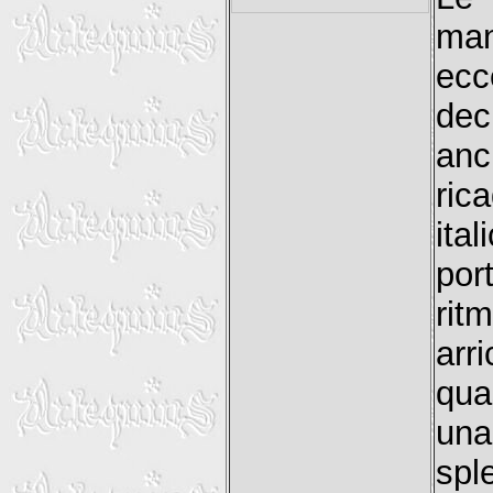
man
ecc
dec
anc
ric
ita
por
rit
arr
qua
una
sp