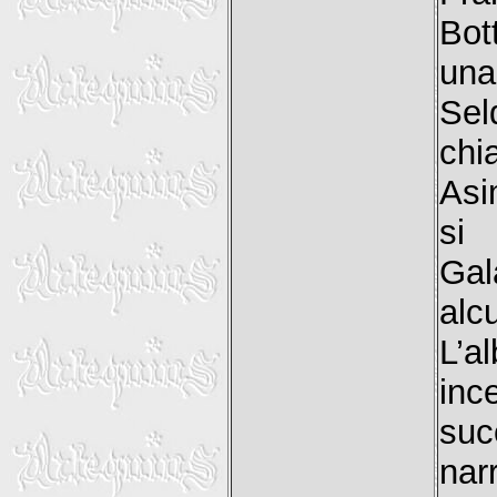
Bot
una
Sel
chi
Asi
si 
Gal
alc
L’a
inc
su
nar