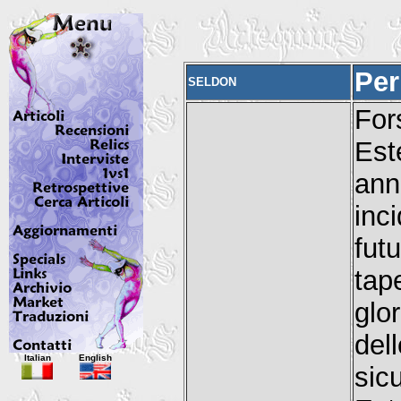
Per
SELDON
For
Est
ann
inc
fut
tap
glo
del
Italian
English
si