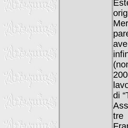
Est
ori
Mer
par
ave
inf
(no
200
lav
di 
Ass
tre
Fra