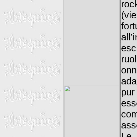
roc
(vi
for
al
esc
ruo
onn
adat
pur
ess
co
ass
Le 