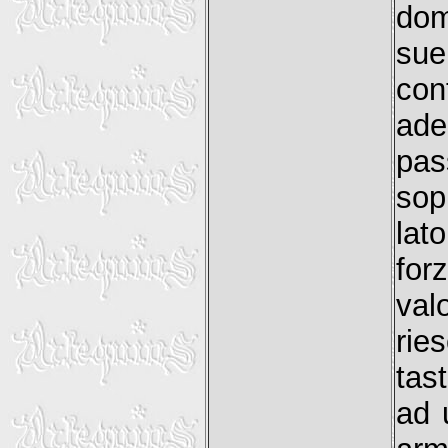
dom
sue
co
ade
pas
sop
lat
for
val
rie
tas
ad 