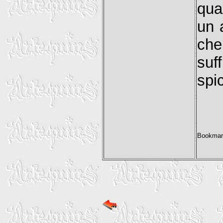
qua
un 
che
suf
spic