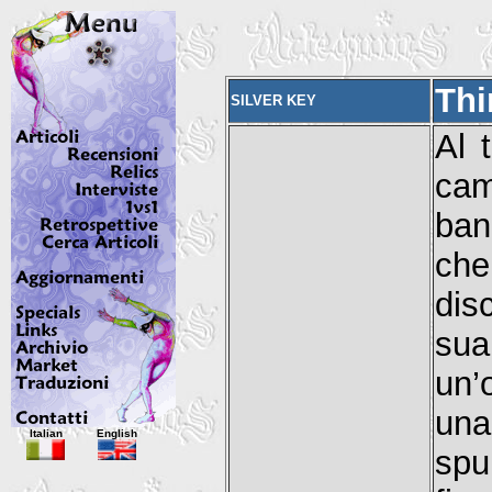
Thi
SILVER KEY
Al 
cam
ban
ch
dis
sua
un’
un
Italian
English
spu