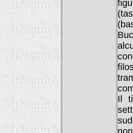
fi
(ta
(ba
Buc
alc
co
fil
tra
com
Il t
set
sud
non