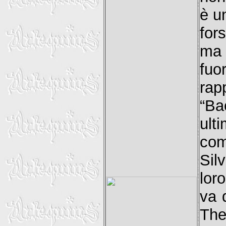
è u
for
ma 
fuo
rap
“Ba
ul
com
Sil
loro
va 
The