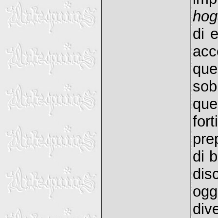
hog
di 
acc
que
so
que
fo
pre
di 
dis
ogg
div