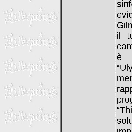
sin
evi
Gil
il 
cam
è 
“Ul
me
rap
prog
“Th
sol
imp