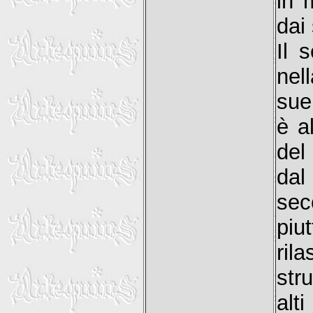
in 
dai 
Il 
nel
sue
è a
del
dal
sec
piu
ri
str
alt