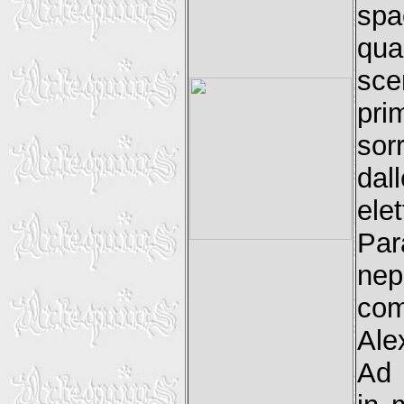
spa
qua
sce
pri
sor
dall
ele
Par
ne
co
Ale
Ad 