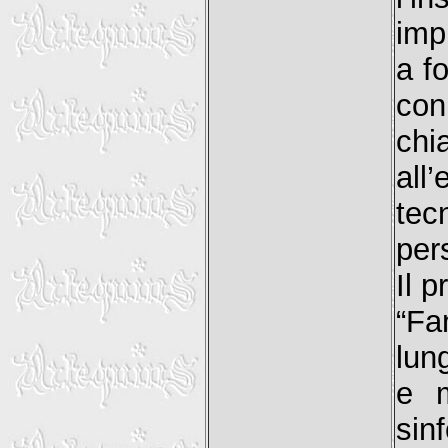
imp
a f
con
chi
all
tec
pers
Il 
“Fa
lun
e m
sin