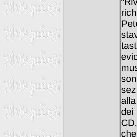
“Ri
ric
Pet
sta
tas
evi
mus
son
sez
all
dei
CD,
che