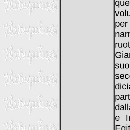
que
vol
per
nar
ruo
Gia
suo
se
dic
par
dal
e I
Eg