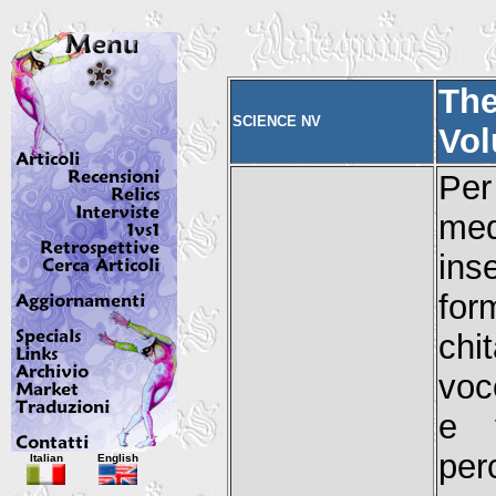
The
SCIENCE NV
Vol
Pe
med
ins
for
chi
voc
e 
Italian
English
per