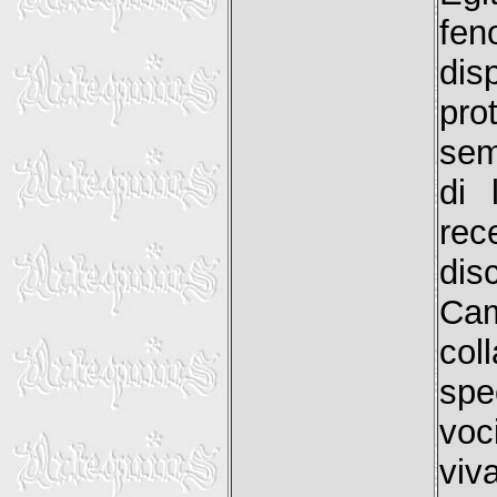
fen
dis
pro
sem
di 
rec
disc
Cam
col
spe
voc
viv