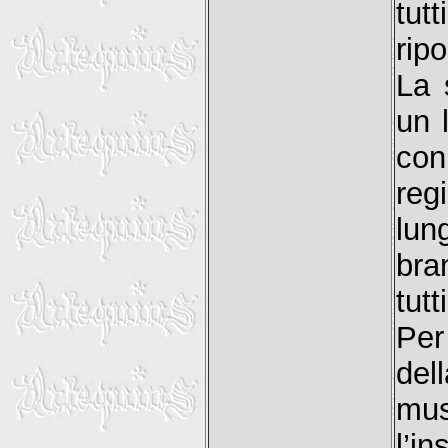
tut
ripo
La 
un 
con
re
lun
bra
tutt
Per
del
mus
l’i