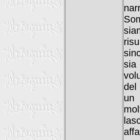
nar
Som
sia
risu
sin
sia
vol
del
un 
mol
la
aff