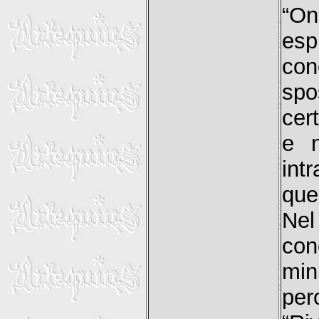
“On
esp
con
spo
cer
e n
int
que
Nel
con
min
per