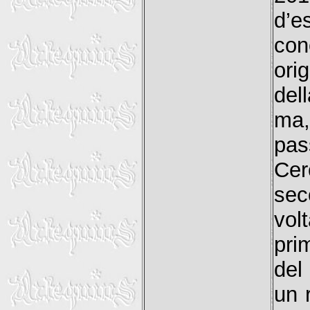
d’
con
orig
del
ma,
pas
Cer
sec
vol
pri
del
un 