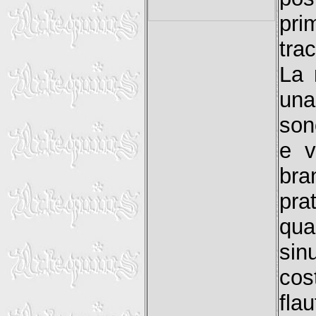
prim
trac
La 
una
son
e v
br
pra
qua
sinu
cos
fla