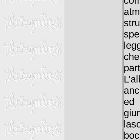
com
atm
st
spe
leg
ch
par
L’a
anc
ed 
giu
las
bo