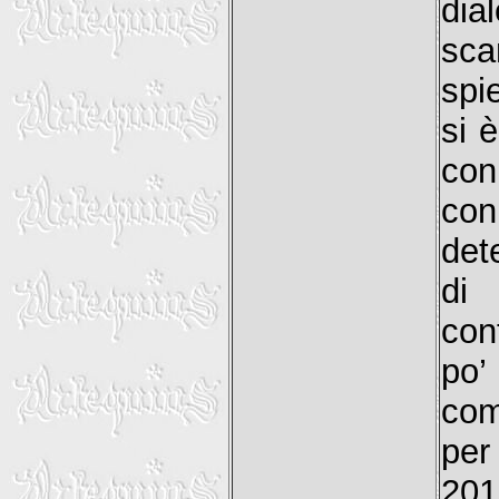
di
sca
spi
si è
con
con
dete
di
con
po
com
per
20