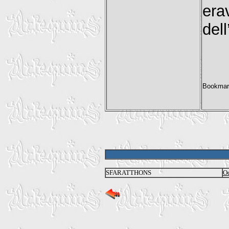
era
del
SFARATTHONS
Od