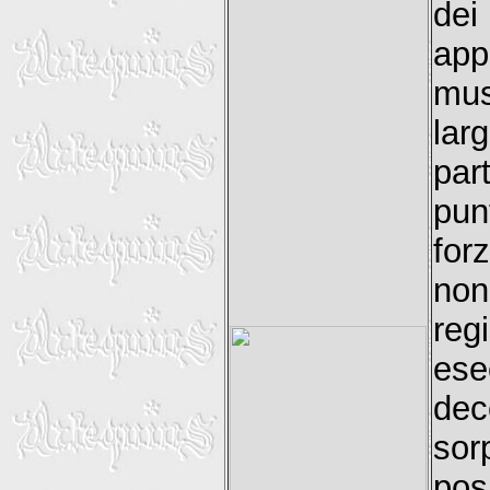
dei
app
mus
lar
par
pun
for
no
reg
ese
de
so
pos