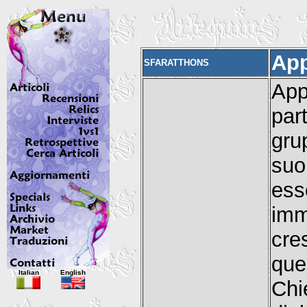
App
SFARATTHONS
App
par
gru
su
ess
imm
cre
que
Italian
English
Chi