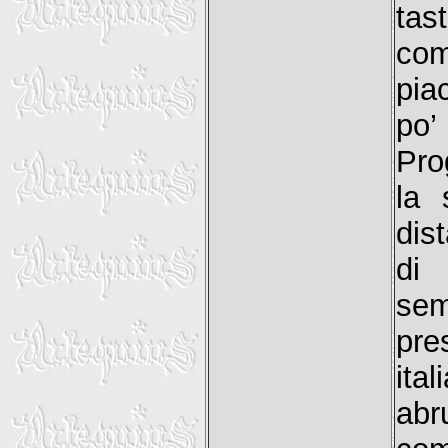
tas
com
pia
po’
Prog
la 
dis
di 
sem
pre
ita
ab