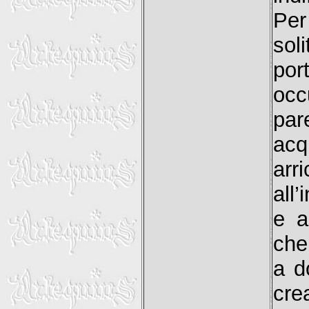
Per
sol
por
occ
par
acq
arr
all
e a
che
a d
cre