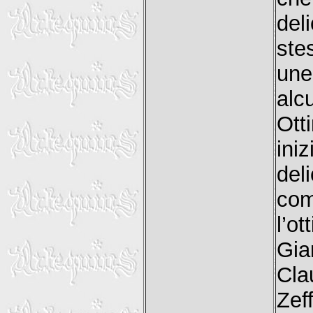
del
ste
une
alc
Ott
ini
del
co
l’o
Gia
Cla
Zef