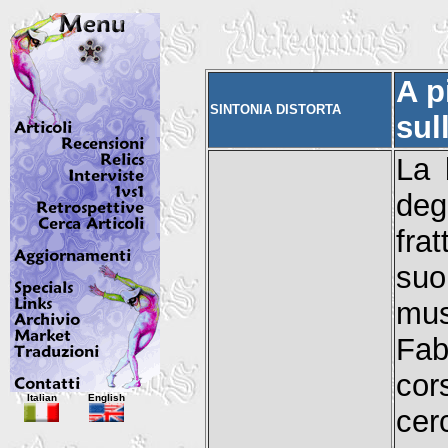
A p
SINTONIA DISTORTA
sul
La 
deg
fra
suo
mus
Fab
cor
Italian
English
cer