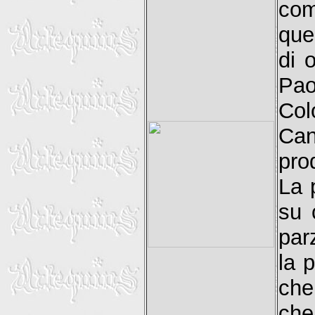
com
que
di o
Pao
Col
Ca
pro
La 
su 
par
la 
che
che