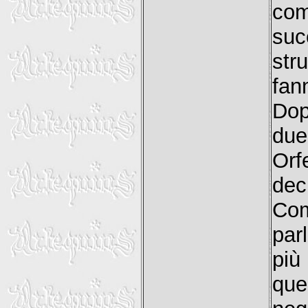
co
suc
str
fan
Dop
due
Orf
dec
Com
par
più
quel