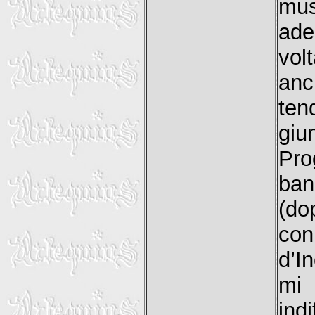
mu
ade
vol
anc
ten
giu
Pro
ban
(do
con
d’I
mi
indi