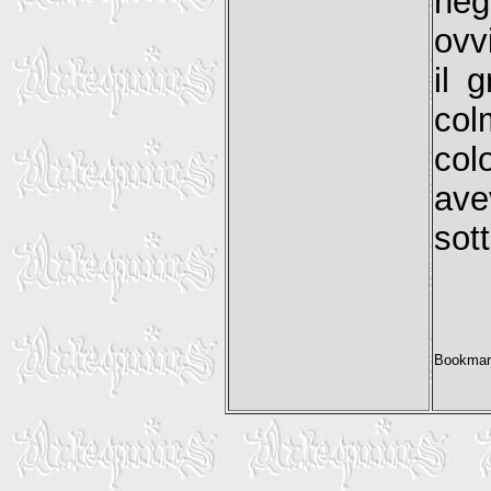
neg
ovv
il 
col
col
ave
sott