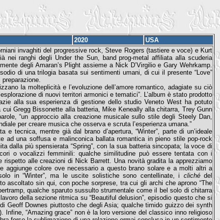
2020
USA
rniani invaghiti del progressive rock, Steve Rogers (tastiere e voce) e Kurt
à nei ranghi degli Under the Sun, band prog-metal affiliata alla scuderia
emente degli Amaran’s Plight assieme a Nick D’Virgilio e Gary Wehrkamp.
sodio di una trilogia basata sui sentimenti umani, di cui il presente “Love”
i preparazione.
izzano la molteplicità e l’evoluzione dell’amore romantico, adagiate su ciò
esplorazione di nuovi territori armonici e tematici”. L’album è stato prodotto
zie alla sua esperienza di gestione dello studio Veneto West ha potuto
tra cui Gregg Bissonette alla batteria, Mike Keneally alla chitarra, Trey Gunn
parole, “un approccio alla creazione musicale sullo stile degli Steely Dan,
mondiale per creare musica che osserva e scruta l’esperienza umana.”
a e tecnica, mentre già dal brano d’apertura, “Winter”, parte di un’ideale
nte ad una soffusa e malinconica ballata romantica in pieno stile pop-rock
ta dalla più spensierata “Spring”, con la sua batteria sincopata; la voce di
ri o vocalizzi femminili: qualche similitudine può essere tentata con i
e rispetto alle creazioni di Nick Barrett. Una novità gradita la apprezziamo
he aggiunge colore ove necessario a questo brano solare e a molti altri a
solo in “Winter”, ma le uscite solistiche sono centellinate, i
cliché
del
o ascoltato sin qui, con poche sorprese, tra cui gli archi che aprono “The
upertramp, qualche sparuto sussulto strumentale come il bel solo di chitarra
 lavoro della sezione ritmica su “Beautiful delusion”, episodio questo che si
A di Geoff Downes piuttosto che degli Asia; qualche timido guizzo dei synth
). Infine, “Amazing grace” non è la loro versione del classico inno religioso
ebra forse la sublimazione di una relazione ormai conclusa in un sentimento