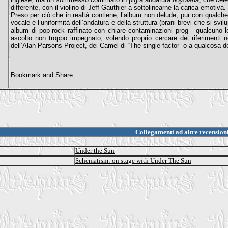
differente, con il violino di Jeff Gauthier a sottolinearne la carica emotiva.
Preso per ciò che in realtà contiene, l’album non delude, pur con qualche
vocale e l’uniformità dell’andatura e della struttura (brani brevi che si s
album di pop-rock raffinato con chiare contaminazioni prog - qualcuno
ascolto non troppo impegnato; volendo proprio cercare dei riferimenti nel
dell’Alan Parsons Project, dei Camel di “The single factor” o a qualcosa d
Collegamenti ad altre recension
Under the Sun
Schematism: on stage with Under The Sun