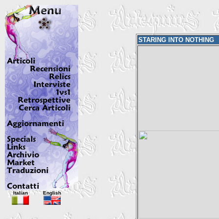
STARING INTO NOTHING
Italian
English