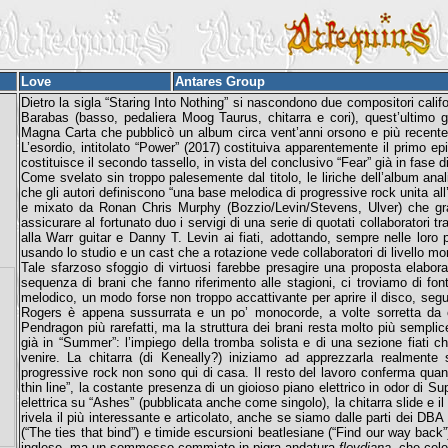
Love
Antares Group
Dietro la sigla “Staring Into Nothing” si nascondono due compositori califo
Barabas (basso, pedaliera Moog Taurus, chitarra e cori), quest’ultimo gi
Magna Carta che pubblicò un album circa vent’anni orsono e più recent
L’esordio, intitolato “Power” (2017) costituiva apparentemente il primo epi
costituisce il secondo tassello, in vista del conclusivo “Fear” già in fase d
Come svelato sin troppo palesemente dal titolo, le liriche dell’album anal
che gli autori definiscono “una base melodica di progressive rock unita all’
e mixato da Ronan Chris Murphy (Bozzio/Levin/Stevens, Ulver) che gra
assicurare al fortunato duo i servigi di una serie di quotati collaboratori 
alla Warr guitar e Danny T. Levin ai fiati, adottando, sempre nelle loro 
usando lo studio e un cast che a rotazione vede collaboratori di livello 
Tale sfarzoso sfoggio di virtuosi farebbe presagire una proposta elaborat
sequenza di brani che fanno riferimento alle stagioni, ci troviamo di fo
melodico, un modo forse non troppo accattivante per aprire il disco, segui
Rogers è appena sussurrata e un po’ monocorde, a volte sorretta da co
Pendragon più rarefatti, ma la struttura dei brani resta molto più semplic
già in “Summer”: l’impiego della tromba solista e di una sezione fiati c
venire. La chitarra (di Keneally?) iniziamo ad apprezzarla realmente 
progressive rock non sono qui di casa. Il resto del lavoro conferma quant
thin line”, la costante presenza di un gioioso piano elettrico in odor di S
elettrica su “Ashes” (pubblicata anche come singolo), la chitarra slide e il
rivela il più interessante e articolato, anche se siamo dalle parti dei DB
(“The ties that bind”) e timide escursioni beatlesiane (“Find our way back”
inglese, ma un sommesso commiato in pigra andatura
floydiana
, che cel