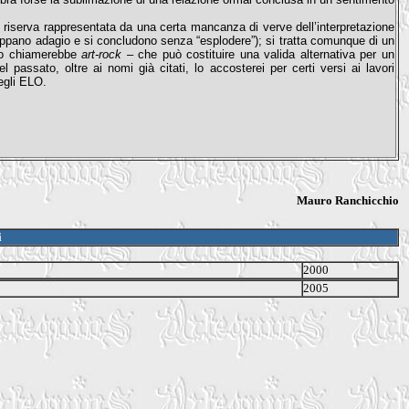
 riserva rappresentata da una certa mancanza di verve dell’interpretazione
viluppano adagio e si concludono senza “esplodere”); si tratta comunque di un
 lo chiamerebbe
art-rock
– che può costituire una valida alternativa per un
 passato, oltre ai nomi già citati, lo accosterei per certi versi ai lavori
egli ELO.
Mauro Ranchicchio
i
2000
2005