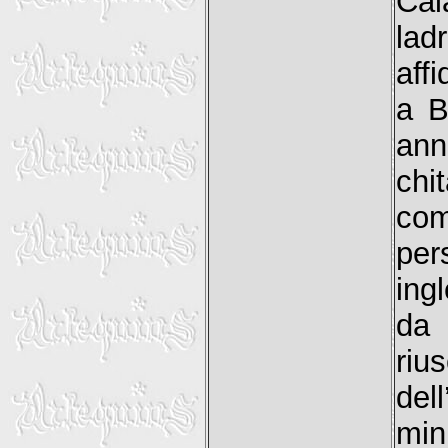
Cala
lad
aff
a B
ann
chi
com
per
ing
da 
riu
del
min