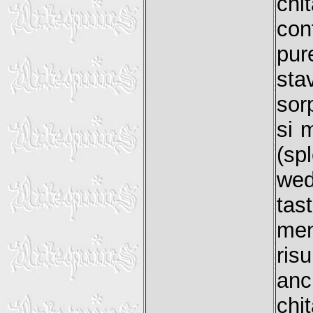
chi
cont
pur
sta
sor
si 
(sp
wedd
tas
men
ris
anc
chi