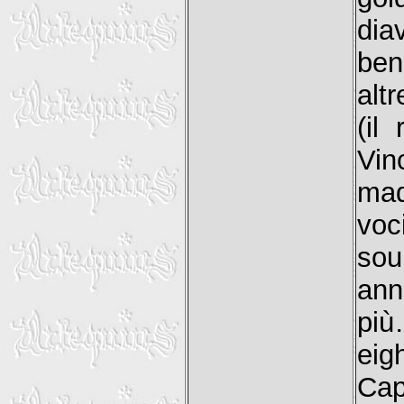
dia
ben
alt
(il
Vin
mad
voc
sou
ann
più
eig
Cap