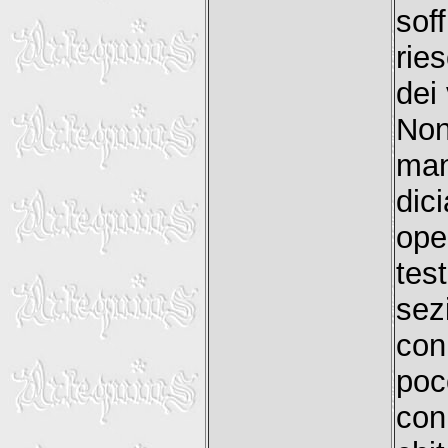
sof
rie
dei
No
ma
dic
ope
tes
sez
con
poc
con