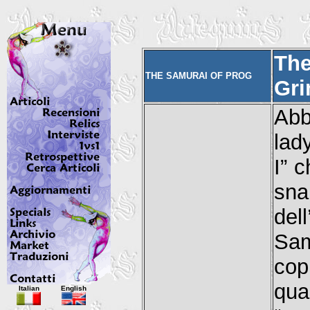
The
THE SAMURAI OF PROG
Gri
Abb
lad
I” 
sn
del
Sa
cop
Italian
English
qua