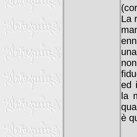
(co
La r
man
enn
una
non
fid
ed i
la 
qua
è q