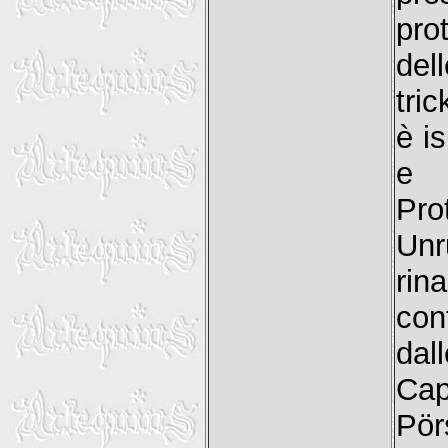
pro
del
tri
è is
e h
Pro
Unr
rin
con
dal
Cap
Pörs