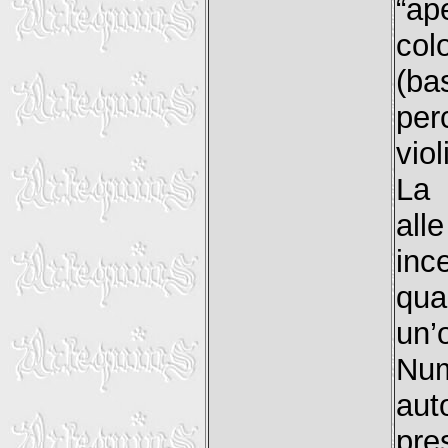
“ap
col
(ba
per
viol
La 
all
inc
qua
un’
Num
aut
pr