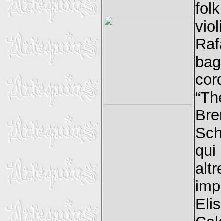
fol
vio
Raf
bag
cord
“Th
Bre
Sch
qui
alt
imp
El