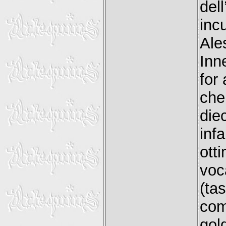
del
inc
Ale
Inn
for 
che
die
inf
ott
voc
(ta
com
gol