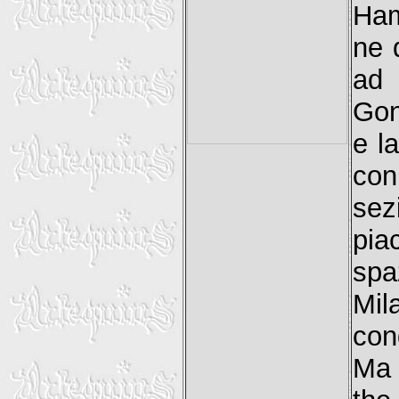
Ham
ne 
ad 
Gon
e l
con
sez
pia
spa
Mil
con
Ma 