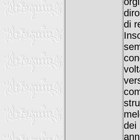
or
dir
di r
Ins
sem
con
vol
ve
com
str
mel
de
ann