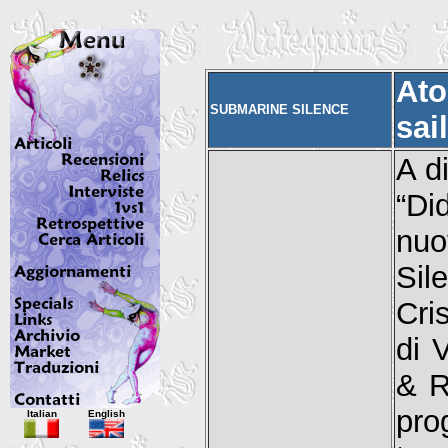
Ato
SUBMARINE SILENCE
sai
A d
“Di
nuo
Sil
Cri
di 
& R
Italian
English
pro