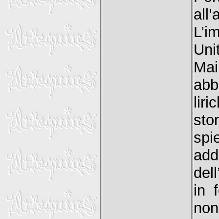
all
L’i
Unit
Ma
abb
lir
sto
sp
add
del
in 
non