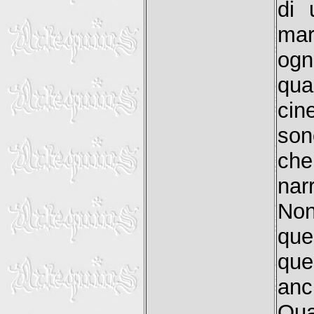
di 
mar
ogn
qua
cin
son
che
nar
Non
que
que
anc
Qua