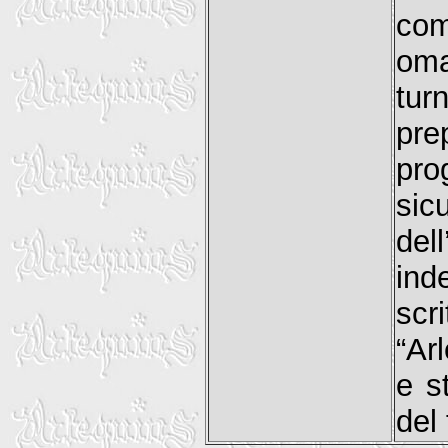
com
oma
tu
pr
pr
sic
del
ind
scr
“Ar
e s
del