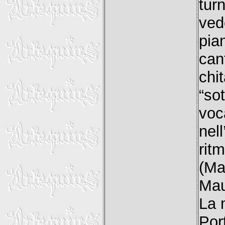
turn
ved
pian
ca
chi
“so
voc
nel
rit
(Ma
Mau
La 
Por