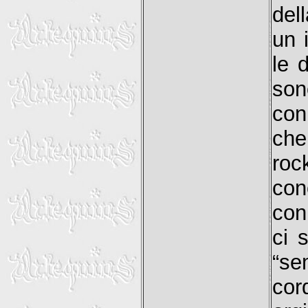
del
un 
le 
son
con
che
roc
con
con
ci 
“se
cor