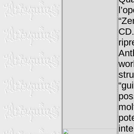
l’o
“Ze
CD.
rip
Ant
wo
str
“gu
pos
mol
pot
int