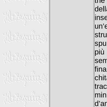
the
del
ins
un
str
spu
più
sem
fin
chi
tra
min
d’a