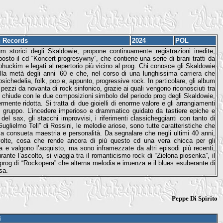
 Records
2024
POL
m storici degli Skaldowie, propone continuamente registrazioni inedite,
osto il cd “Koncert progresywny”, che contiene una serie di brani tratti da
wohuckim e legati al repertorio più vicino al prog. Chi conosce gli Skaldowie
la metà degli anni ’60 e che, nel corso di una lunghissima carriera che
sichedelia, folk, pop e, appunto, progressive rock. In particolare, gli album
zzi da novanta di rock sinfonico, grazie ai quali vengono riconosciuti tra
si chiude con le due composizioni simbolo del periodo prog degli Skaldowie,
ermente ridotta. Si tratta di due gioielli di enorme valore e gli arrangiamenti
 dal gruppo. L’incedere imperioso e drammatico guidato da tastiere epiche e
 del sax, gli stacchi improvvisi, i riferimenti classicheggianti con tanto di
“Guglielmo Tell” di Rossini, le melodie ariose, sono tutte caratteristiche che
a consueta maestria e personalità. Da segnalare che negli ultimi 40 anni,
olte, cosa che rende ancora di più questo cd una vera chicca per gli
a e valgono l’acquisto, ma sono inframezzate da altri episodi più recenti,
te l’ascolto, si viaggia tra il romanticismo rock di “Zielona piosenka”, il
 prog di “Rockopera” che alterna melodia e irruenza e il blues esuberante di
sa.
Peppe Di Spirito
i