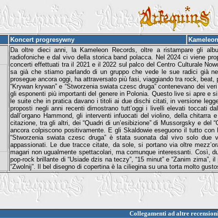
Koncert progresywny
Kameleon
Da oltre dieci anni, la Kameleon Records, oltre a ristampare gli albu
radiofoniche e dal vivo della storica band polacca. Nel 2024 ci viene prop
concerti effettuati tra il 2021 e il 2022 sul palco del Centro Culturale No
sa già che stiamo parlando di un gruppo che vede le sue radici già nel
prosegue ancora oggi, ha attraversato più fasi, viaggiando tra rock, beat, p
“Krywan krywan” e “Stworzenia swiata czesc druga” contenevano dei veri pe
gli esponenti più importanti del genere in Polonia. Questo live si apre e 
le suite che in pratica davano i titoli ai due dischi citati, in versione legg
proposti negli anni recenti dimostrano tutt’oggi i livelli elevati toccati
dall’organo Hammond, gli interventi infuocati del violino, della chitarra e
citazione, tra gli altri, dei “Quadri di un’esibizione” di Mussorgsky e del 
ancora colpiscono positivamente. E gli Skaldowie eseguono il tutto con l
“Stworzenia swiata czesc druga” è stata suonata dal vivo solo due v
appassionati. Le due tracce citate, da sole, si portano via oltre mezz’or
magari non ugualmente spettacolari, ma comunque interessanti. Così, duran
pop-rock brillante di “Usiade dzis na teczy”, “15 minut” e “Zanim zima”, il
“Zwolnij”. Il bel disegno di copertina è la ciliegina su una torta molto gusto
Collegamenti ad altre recension