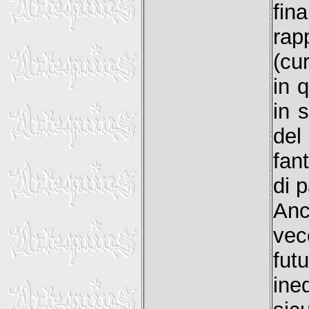
fi
ra
(cu
in 
in 
del
fant
di p
Anc
vec
fut
ine