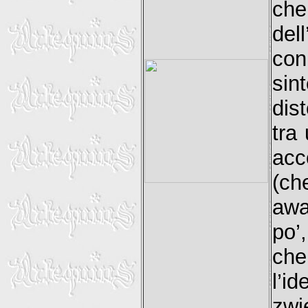
che
dell
con
sin
dis
tra
acc
(ch
awa
po’
che
l’i
zwi