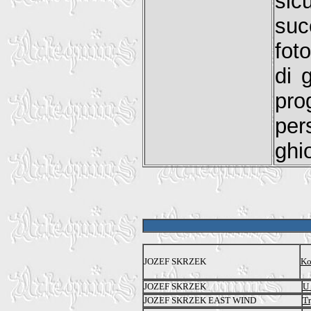
sic
suc
fot
di 
pro
pe
ghi
JOZEF SKRZEK
Ko
JOZEF SKRZEK
U
JOZEF SKRZEK EAST WIND
Tr