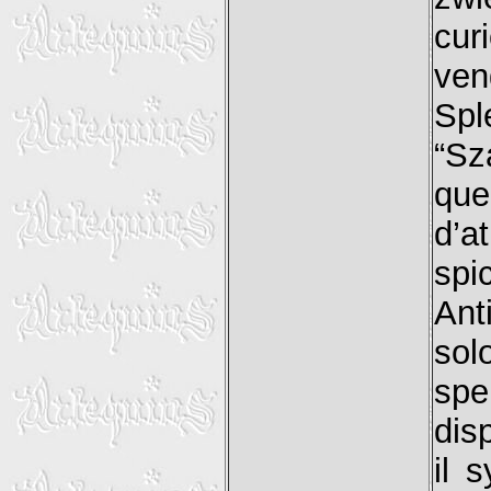
cur
ven
Spl
“Sz
que
d’a
spi
Ant
sol
spe
dis
il 