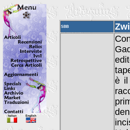
Zwi
SBB
Con
Gad
edi
tap
è i
rac
pri
den
Italian
English
inc