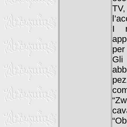
TV
l’a
I r
appr
per
Gli
abb
pez
com
“Z
ca
“Ob