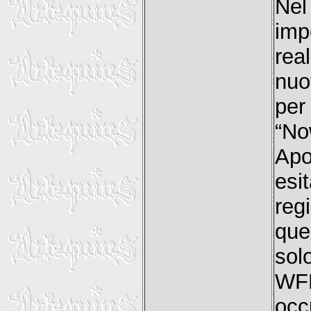
Ne
imp
rea
nuo
per
“No
Apo
esi
reg
que
sol
WFD
occ