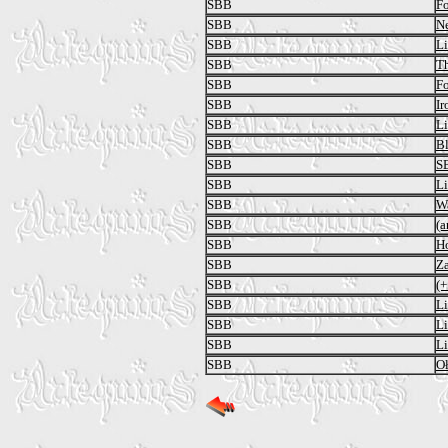
SBB
F
SBB
N
SBB
Li
SBB
Th
SBB
F
SBB
Ir
SBB
Li
SBB
Bl
SBB
S
SBB
Li
SBB
W
SBB
(a
SBB
H
SBB
Za
SBB
(+
SBB
Li
SBB
Li
SBB
Li
SBB
O