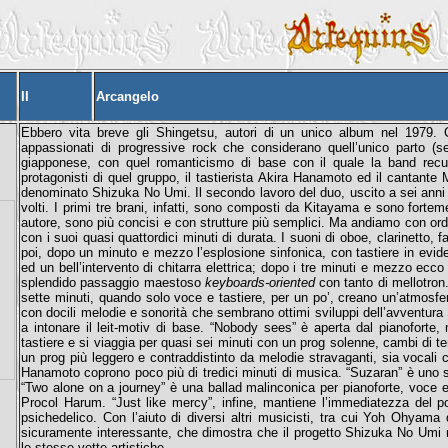
II
Arcangelo
Ebbero vita breve gli Shingetsu, autori di un unico album nel 1979. C
appassionati di progressive rock che considerano quell’unico parto 
giapponese, con quel romanticismo di base con il quale la band rec
protagonisti di quel gruppo, il tastierista Akira Hanamoto ed il cantant
denominato Shizuka No Umi. Il secondo lavoro del duo, uscito a sei anni
volti. I primi tre brani, infatti, sono composti da Kitayama e sono forte
autore, sono più concisi e con strutture più semplici. Ma andiamo con ordi
con i suoi quasi quattordici minuti di durata. I suoni di oboe, clarinetto,
poi, dopo un minuto e mezzo l’esplosione sinfonica, con tastiere in evid
ed un bell’intervento di chitarra elettrica; dopo i tre minuti e mezzo ec
splendido passaggio maestoso
keyboards-oriented
con tanto di mellotron.
sette minuti, quando solo voce e tastiere, per un po’, creano un’atmosfera 
con docili melodie e sonorità che sembrano ottimi sviluppi dell’avventur
a intonare il leit-motiv di base. “Nobody sees” è aperta dal pianoforte, 
tastiere e si viaggia per quasi sei minuti con un prog solenne, cambi di t
un prog più leggero e contraddistinto da melodie stravaganti, sia vocali c
Hanamoto coprono poco più di tredici minuti di musica. “Suzaran” è uno st
“Two alone on a journey” è una ballad malinconica per pianoforte, voce e
Procol Harum. “Just like mercy”, infine, mantiene l’immediatezza del 
psichedelico. Con l’aiuto di diversi altri musicisti, tra cui Yoh Ohyam
sicuramente interessante, che dimostra che il progetto Shizuka No Umi r
le stesse vette artistiche.