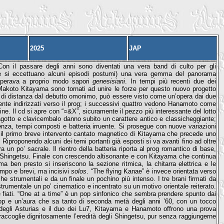
2025
JAP
on il passare degli anni sono diventati una vera band di culto per gli
(se si eccettuano alcuni episodi postumi) una vera gemma del panorama
uperava a proprio modo sapori
genesisiani
. In tempi più recenti due dei
e Makoto Kitayama sono tornati ad unire le forze per questo nuovo progetto
 di distanza dal debutto omonimo, può essere visto come un’opera dai due
mente indirizzati verso il prog; i successivi quattro vedono Hanamoto come
ne. Il cd si apre con “○&X”, sicuramente il pezzo più interessante del lotto
 fagotto e clavicembalo danno subito un carattere antico e classicheggiante;
enza, tempi composti e batteria irruente. Si prosegue con nuove variazioni
co il primo breve intervento cantato magnetico di Kitayama che precede uno
 Riproponendo alcuni dei temi portanti già esposti si va avanti fino ad oltre
un po’ sacrale. Il rientro della batteria riporta al prog romantico di base,
a Shingetsu. Finale con crescendo altisonante e con Kitayama che continua
ma ben presto si inseriscono la sezione ritmica, la chitarra elettrica e le
empo e brevi, ma incisivi
solos
. “The flying Kanae” è invece orientata verso
he strumentali e da un finale un pochino più intenso. I tre brani firmati da
rumentale un po’ cinematico e incentrato su un motivo orientale reiterato.
 fiati. “One at a time” è un pop sinfonico che sembra prendere spunto dai
pop e un’aura che sa tanto di seconda metà degli anni ’60, con un tocco
a degli Asturias e il duo dei Lu7, Kitayama e Hanamoto offrono una prova
accoglie dignitosamente l’eredità degli Shingetsu, pur senza raggiungerne