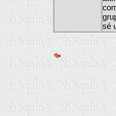
com
gru
sé 