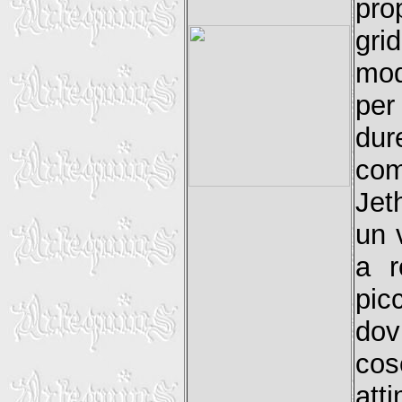
pro
gri
mod
per 
dur
co
Jet
un 
a r
pic
dov
cos
att