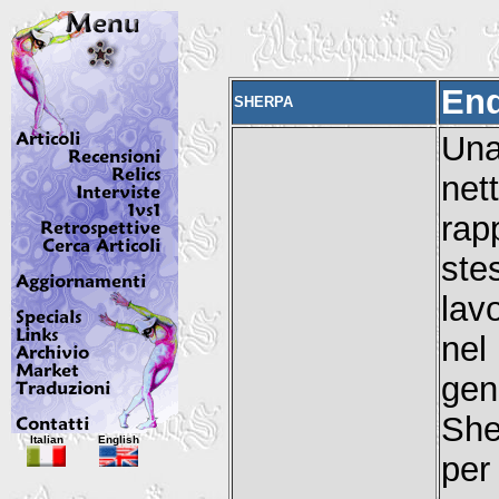
End
SHERPA
Una
net
rap
ste
lav
nel
gen
She
Italian
English
per