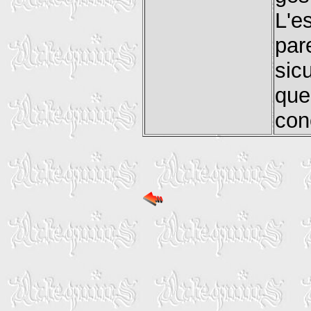
L'e
par
sic
que
con