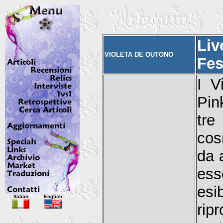
Liv
VIOLETA DE OUTONO
Fes
I V
Pink
tre
cos
da 
ess
esi
Italian
English
rip