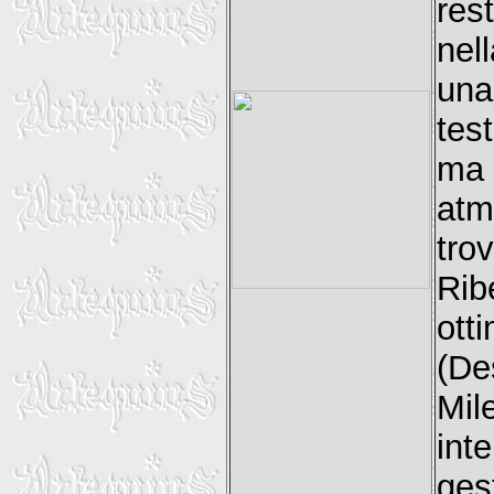
res
nel
una
tes
ma 
atmo
tro
Rib
ot
(De
Mil
int
ge