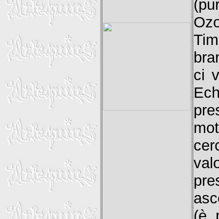
(pu
Ozo
Tim
bra
ci 
Ech
pre
mot
cer
val
pre
asc
(è 