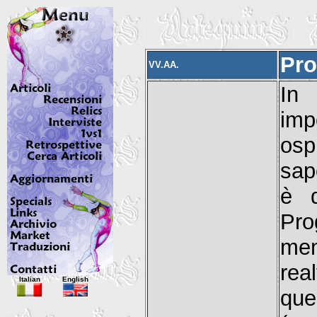
Pro
VV.AA.
In
imp
osp
sap
è d
Pro
men
rea
Italian
English
que