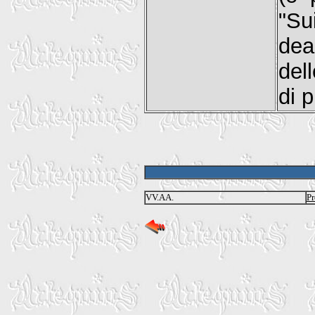
"Su
dea
dell
di p
VV.AA.
Pr