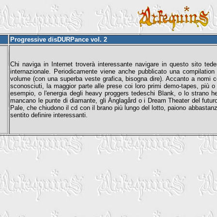
Progressive disDURPance vol. 2
Chi naviga in Internet troverà interessante navigare in questo sito te
internazionale. Periodicamente viene anche pubblicato una compilation 
volume (con una superba veste grafica, bisogna dire). Accanto a nomi c
sconosciuti, la maggior parte alle prese coi loro primi demo-tapes, più 
esempio, o l'energia degli heavy proggers tedeschi Blank, o lo strano he
mancano le punte di diamante, gli Änglagård o i Dream Theater del futur
Pale, che chiudono il cd con il brano più lungo del lotto, paiono abbasta
sentito definire interessanti.