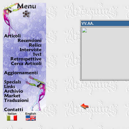
VV.AA.
Italian
English