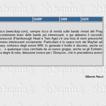
DURP
1999
GER
desco (www.durp.com), sempre ricco di novità sulle bands minori del Prog
contenente brani delle bands più interessanti, e qui abbiamo il secondo
onosciuti (Flamborough Head e Twin Age) c'è una lista di nomi pressoché
o meno interessanti ovviamente. Particolare è lo space rock dei Mayfair ad
avy sinfonico degli estoni WW. In generale il livello è discreto, anche se
o... o qualunque cosa cerchiate da un nuovo gruppo, anche se gli Esthetic
nza degni di nota; delusione invece per i Dionysos, che in precedenza avevo
Alberto Nucci