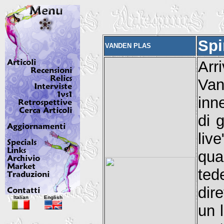
Spir
VANDEN PLAS
Arr
Van
inn
di 
liv
qua
ted
dir
Italian
English
un 