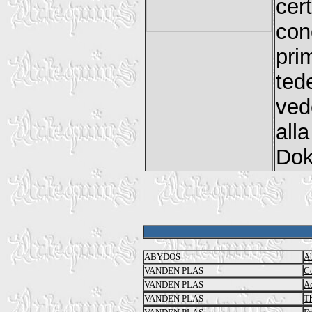
cer
con
pri
ted
ved
all
Dok
ABYDOS
A
VANDEN PLAS
Co
VANDEN PLAS
A
VANDEN PLAS
T