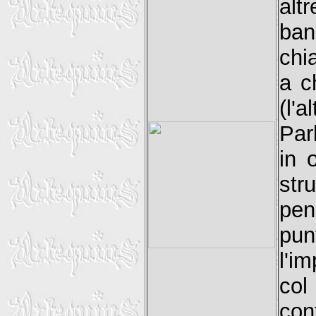
alt
ban
chi
a c
(l'
Par
in 
str
pen
pun
l'im
co
con