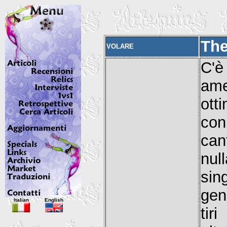
The
VOLARE
C'è
ame
ott
con
can
nul
sin
gen
Italian
English
tir