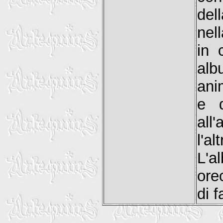
del
nel
in 
alb
ani
e d
all
l'a
L'a
orec
di 