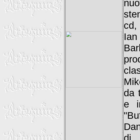
nuo
ste
cd, 
Ian
Bar
prod
cla
Mik
da 
e i
"Bu
Dan
di 