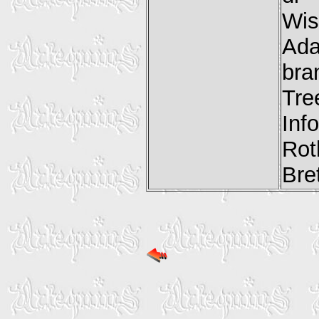
Wis
Ada
bra
Tr
In
Rot
Bre