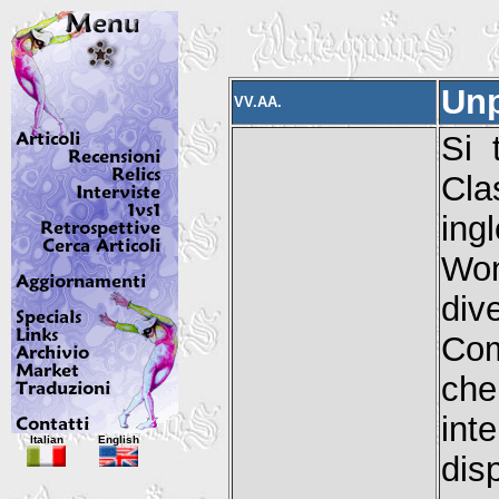
Un
VV.AA.
Si 
Cla
in
Won
div
Com
che
in
Italian
English
dis