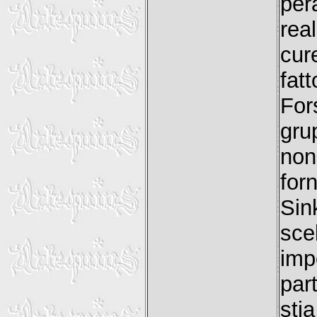
per
rea
cur
fat
For
gru
no
for
Sin
sce
imp
par
sti