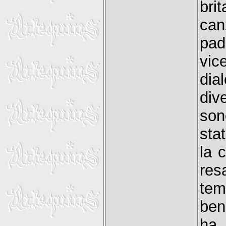
bri
can
pad
vic
dia
div
son
sta
la 
res
te
beni
ha 