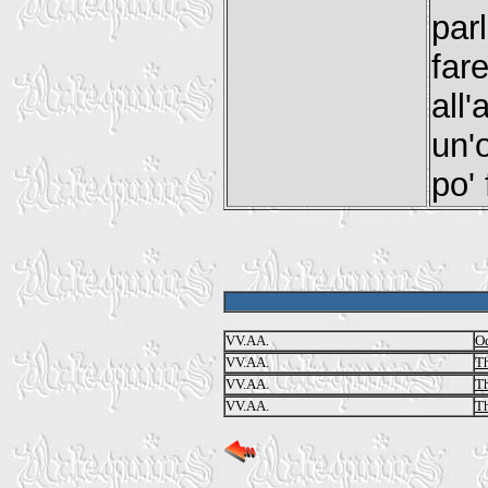
par
far
all'
un'
po'
VV.AA.
Od
VV.AA.
Th
VV.AA.
Th
VV.AA.
Th