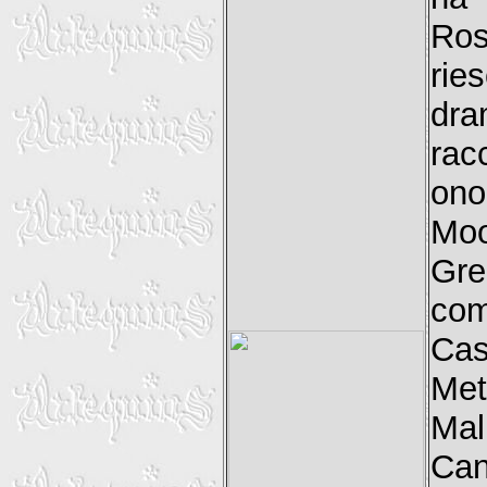
Ros
rie
dr
rac
ono
Mo
Gre
com
Cas
Met
Mal
Can