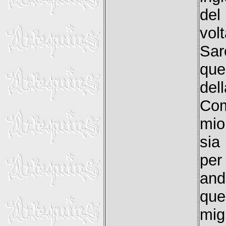
del
volt
Sar
que
del
Com
mio
sia
per
an
que
mig