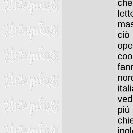
che
let
mas
ciò
ope
coo
fan
nor
ita
ved
più
chi
ing