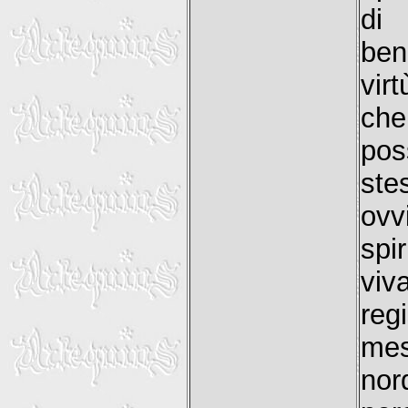
di
ben
virt
che
pos
ste
ovv
spi
vi
reg
mes
nor