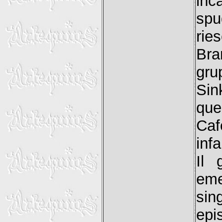
inc
spu
rie
Bra
gru
Sin
que
Caf
inf
Il 
eme
sin
epi