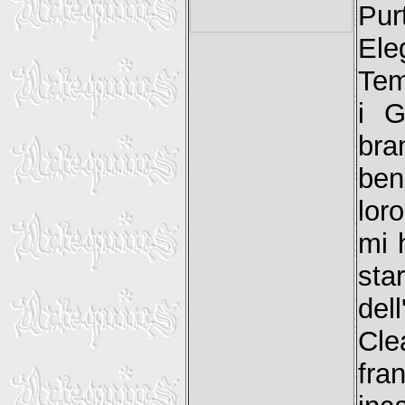
Pur
El
Tem
i G
bra
ben
lor
mi 
sta
del
Cle
fra