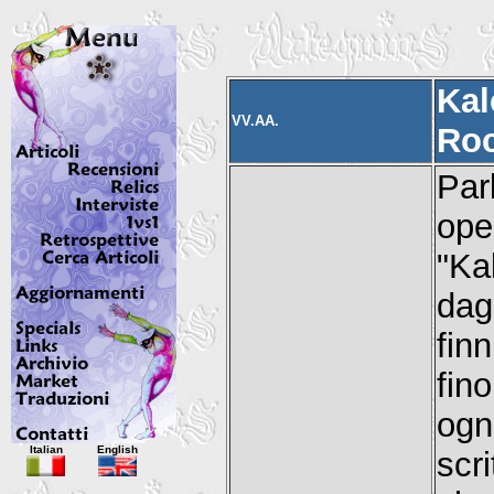
Kal
VV.AA.
Roc
Par
ope
"Ka
dag
fin
fin
ogn
Italian
English
scr