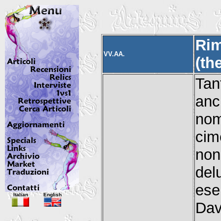
Rim
VV.AA.
(th
Tan
anc
nom
cim
non
del
ese
Italian
English
Dav