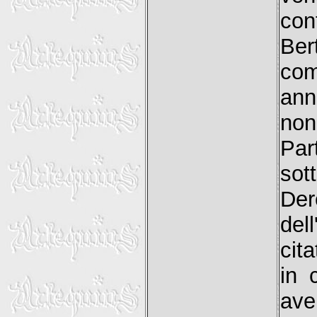
con
Be
co
ann
non
Pa
sot
Der
del
cit
in 
ave