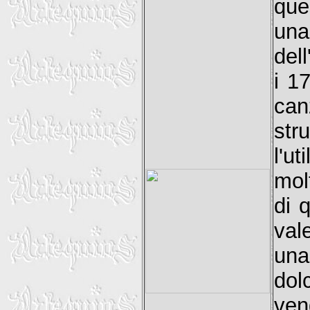
que
una
del
i 1
can
st
l'u
mol
di 
val
una
dol
ven