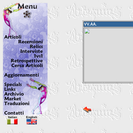
VV.AA.
Italian
English