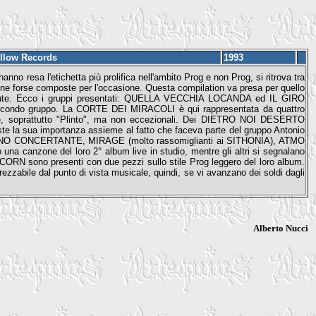
llow Records
1993
'hanno resa l'etichetta più prolifica nell'ambito Prog e non Prog, si ritrova tra
une forse composte per l'occasione. Questa compilation va presa per quello
tenute. Ecco i gruppi presentati: QUELLA VECCHIA LOCANDA ed IL GIRO
secondo gruppo. La CORTE DEI MIRACOLI è qui rappresentata da quattro
crete, soprattutto "Plinto", ma non eccezionali. Dei DIETRO NOI DESERTO
este la sua importanza assieme al fatto che faceva parte del gruppo Antonio
TTURNO CONCERTANTE, MIRAGE (molto rassomiglianti ai SITHONIA), ATMO
na canzone del loro 2° album live in studio, mentre gli altri si segnalano
ICORN sono presenti con due pezzi sullo stile Prog leggero del loro album.
zzabile dal punto di vista musicale, quindi, se vi avanzano dei soldi dagli
Alberto Nucci