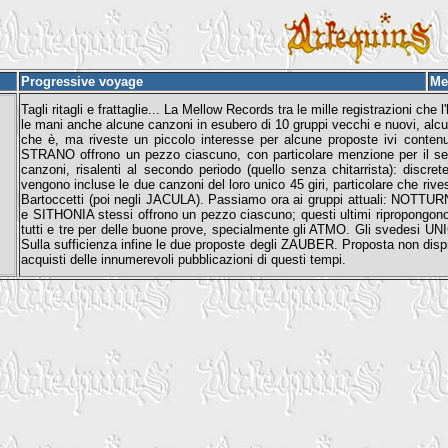
Progressive voyage
Me
Tagli ritagli e frattaglie... La Mellow Records tra le mille registrazioni che l
le mani anche alcune canzoni in esubero di 10 gruppi vecchi e nuovi, alc
che è, ma riveste un piccolo interesse per alcune proposte ivi con
STRANO offrono un pezzo ciascuno, con particolare menzione per il 
canzoni, risalenti al secondo periodo (quello senza chitarrista): dis
vengono incluse le due canzoni del loro unico 45 giri, particolare che riv
Bartoccetti (poi negli JACULA). Passiamo ora ai gruppi attuali: NO
e SITHONIA stessi offrono un pezzo ciascuno; questi ultimi ripropongono u
tutti e tre per delle buone prove, specialmente gli ATMO. Gli svedesi UN
Sulla sufficienza infine le due proposte degli ZAUBER. Proposta non dispre
acquisti delle innumerevoli pubblicazioni di questi tempi.