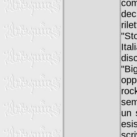
co
dec
ril
"St
Ita
di
"Bi
opp
roc
sem
un 
esi
scr