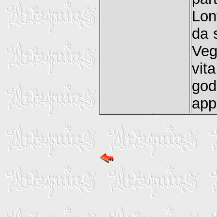
Lon
da s
Veg
vit
god
appa