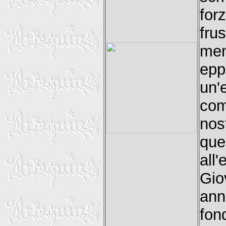
for
fru
men
ep
un'
com
nos
que
all
Gio
an
fo