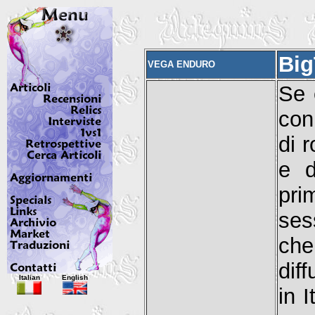
Big
VEGA ENDURO
Se 
con
di r
e d
pri
ses
che
dif
Italian
English
in 