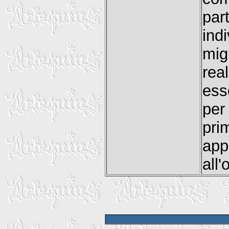
par
ind
mig
rea
ess
per
pr
app
all