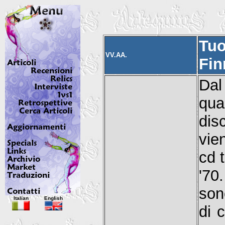
Tuo
VV.AA.
Fin
Dal
qua
dis
vie
cd 
'70
son
Italian
English
di 