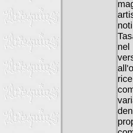
mag
art
not
Tas
nel
ver
all
ric
com
var
den
pr
com