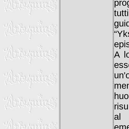
pro
tut
gui
“Yk
epi
A l
ess
un'
men
huo
ris
al 
eme