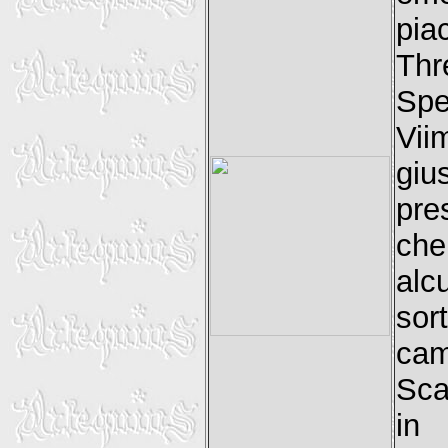
pia
Th
Spe
Vii
giu
pre
che
alc
sor
cam
Sca
in 