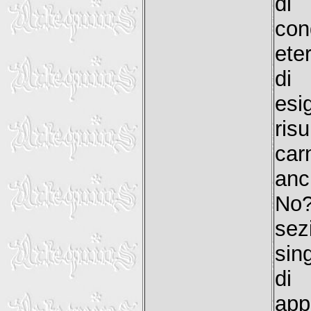
di 
con
ete
di 
esi
ris
car
anc
No?
se
sin
di 
app