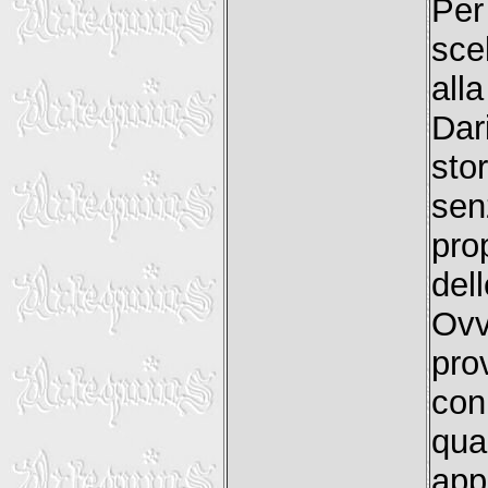
Per
sce
all
Dar
sto
sen
pro
del
Ov
pro
con
qu
app