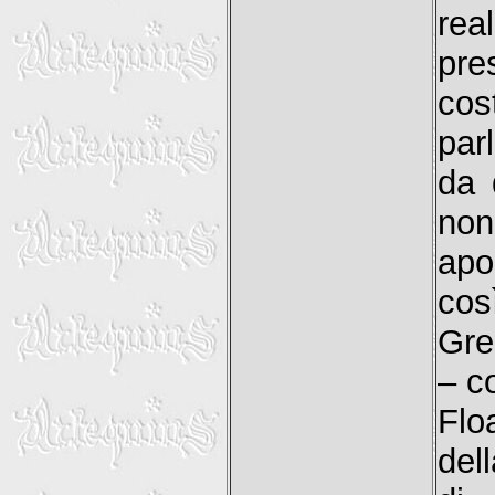
rea
pre
cos
par
da 
no
apo
cos
Gre
– c
Flo
dell