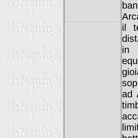
ban
Arc
il 
dis
in 
equ
gioi
sop
ad 
tim
acc
lim