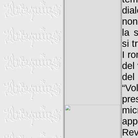
dia
non
la 
si t
I r
del
del
“Vo
pre
mi
app
Rev