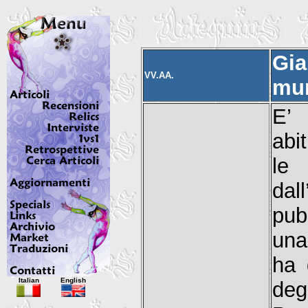
Gia
VV.AA.
mur
E’
abi
le
dal
pub
una
ha 
Italian
English
degl