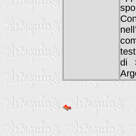
spon
Con
nel
com
tes
di 
Arg