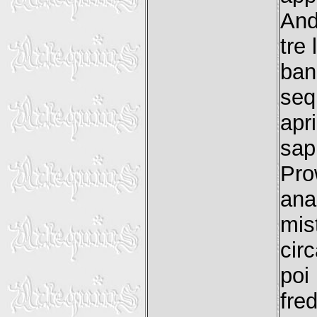
And
tre
ban
seq
apr
sap
Pro
ana
mis
cir
poi
fred