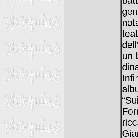
bat
gen
not
tea
dell
un 
din
Inf
alb
“Su
For
ric
Gia