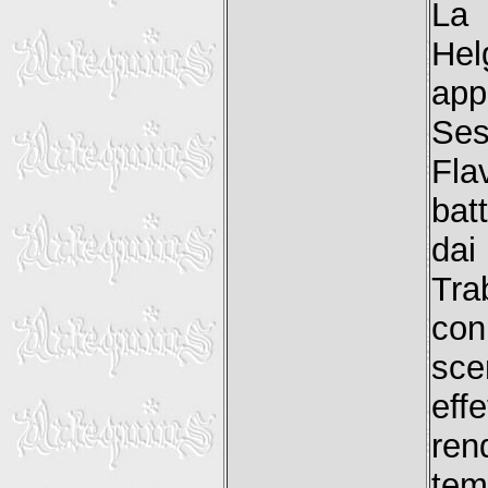
La 
Hel
ap
Ses
Fla
bat
dai
Tra
con
sce
eff
ren
tem