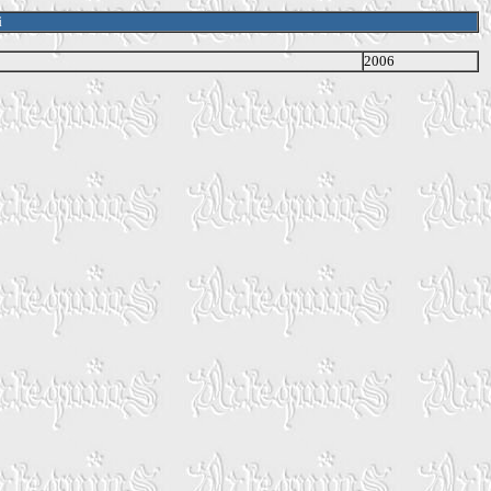
i
2006