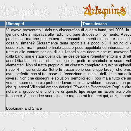
Ultrarapid
Transubstans
Vi avevo presentato il debutto discografico di questa band, nel 2006, 
genuino che si ispirava alle radici più pure di questo movimento. Avevo
produzione ma che presentava interessanti elementi sinfonici e psichedelic
cosa vi rimane? Sicuramente tanta sporcizia e poco più: il sound di 
essenziale, ma il prodotto finale appare poco appetibile ed interessante
tutte quelle contaminazioni di cui l'esordio era ricco e che mi avevano f
dalla band non è stata quella da me desiderata e l'orientamento si è dirett
anni Ottanta con basi ritmiche regolari, piatte e sintetiche e scarsi vo
elementari. Non si tratta proprio di un disastro completo e qualche episod
i suoi 4 minuti di durata (tutte le tracce sono comunque brevi), che pre
avrei preferito non si trattasse dell'eccezione musicale dell'album ma dell
diversi. Non che disdegni le soluzioni semplici ed il pop ma a tutto c'è 
verso i suoni ed un più profondo lavoro di lima avrebbero messo su un pia
che gli stessi Villebråd amano definirsi "Swedish Progressive Pop" e dire
notare al gruppo che uno stile di questo tipo esige un lavoro più pro
frangente. Alcune idee sono discrete ma non mi fermerei qui, anzi, ricomin