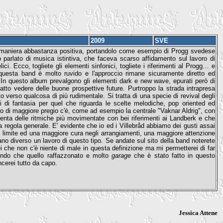
2009
SVE
in maniera abbastanza positiva, portandolo come esempio di Progg svedese
 parlato di musica istintiva, che faceva scarso affidamento sul lavoro di
i. Ecco, togliete gli elementi sinfonici, togliete i riferimenti al Progg… e
questa band è molto ruvido e l'approccio rimane sicuramente diretto ed
. In questo album prevalgono gli elementi dark e new wave, epurati però di
atto vedere delle buone prospettive future. Purtroppo la strada intrapresa
o verso qualcosa di più rudimentale. Si tratta di una specie di revival degli
li di fantasia per quel che riguarda le scelte melodiche, pop oriented ed
io di maggiore pregio c'è, come ad esempio la centrale "Vaknar Aldrig", con
senta delle ritmiche più movimentate con bei riferimenti ai Landberk e che
a regola generale. E' evidente che io ed i Villebråd abbiamo dei gusti assai
un limite ed una maggiore cura negli arrangiamenti, una maggiore attenzione
no diverso un lavoro di questo tipo. Se andate sul sito della band noterete
i che non c'è niente di male in questa definizione ma mi permetterei di far
fondo che quello raffazzonato e molto
garage
che è stato fatto in questo
cerei tutto da capo.
Jessica Attene