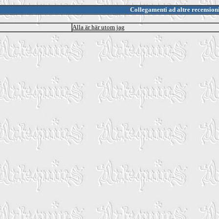
Collegamenti ad altre recension
Alla är här utom jag