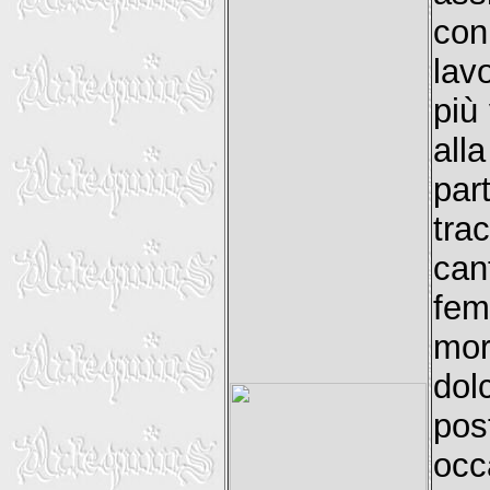
con
lav
più
all
par
tra
can
fem
mor
dol
pos
occ