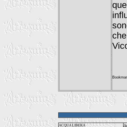
que
inf
son
che
Vic
ACQUA LIBERA
Ac