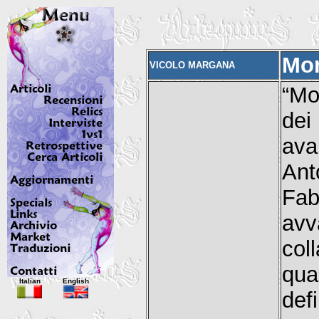
Mor
VICOLO MARGANA
“Mo
dei
ava
Ant
Fab
avv
col
qu
Italian
English
def