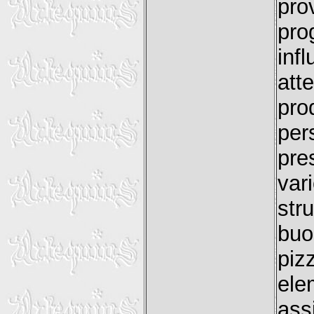
pro
pro
inf
att
pro
per
pre
var
str
buo
piz
el
ass