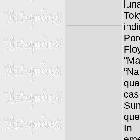
lun
Tok
ind
Por
Flo
“Ma
“Na
qua
cas
Sun
que
In 
eme