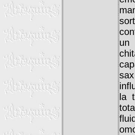
man
sor
con
un 
chi
cap
sax
infl
la 
tot
flu
omo