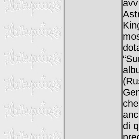
avv
Ast
Kin
mos
dota
“Su
alb
(Ru
Genr
che
anc
di 
pr