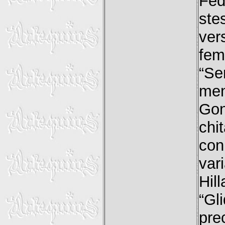
Fed
ste
ve
fem
“Se
men
Gon
chi
con
var
Hill
“Gl
pre