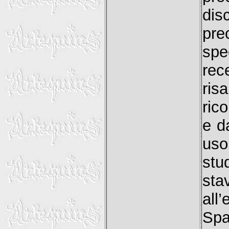
dis
pre
sp
rec
ris
ric
e d
uso
stu
sta
all
Spa