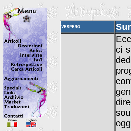
Sur
VESPERO
Ecc
ci 
de
pro
con
gen
dire
sou
Italian
English
og