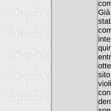
com
Già
sta
co
inte
qui
ent
ott
sit
vio
con
den
sop