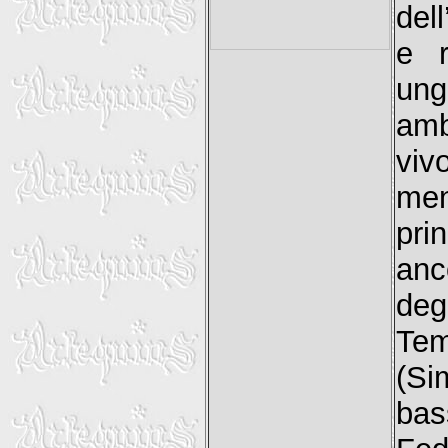
del
e r
ung
amb
viv
men
pri
anc
deg
Tem
(Si
bas