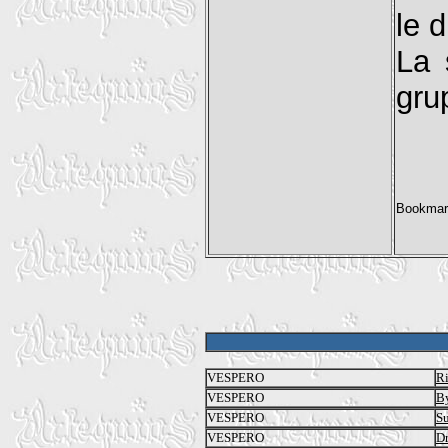
le 
La 
gru
VESPERO
Ri
VESPERO
By
VESPERO
Su
VESPERO
D