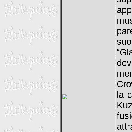
app
mus
par
suo
“Gl
dove
men
Cro
la 
Kuz
fus
att