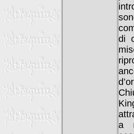
int
so
com
di 
mi
rip
anc
d’or
Chi
Kin
attr
a r