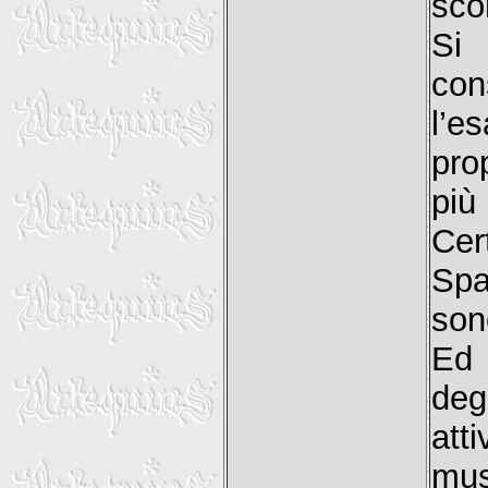
scon
Si
con
l’e
pro
più
Cer
Spa
son
Ed 
de
at
mus