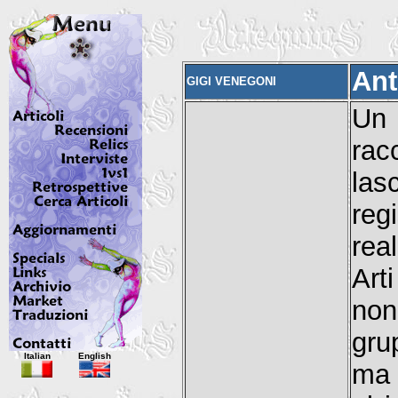
Ant
GIGI VENEGONI
Un
rac
lasc
re
rea
Art
non
gru
Italian
English
ma 