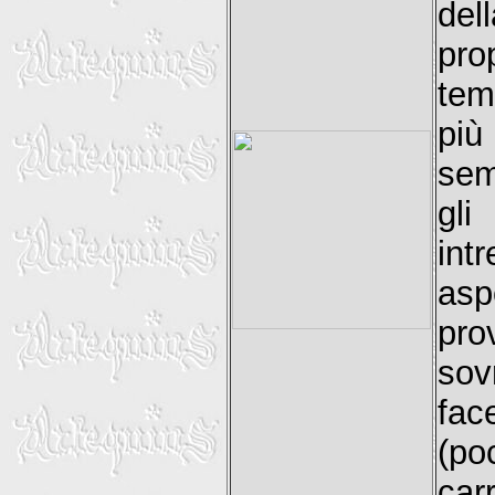
del
pro
tem
più
sem
gli
int
asp
pr
sov
fac
(po
ca