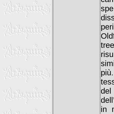
sp
dis
per
Old
tre
ris
sim
più
tes
de
del
in 