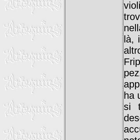
vio
tro
nel
là, 
alt
Fri
pez
app
ha 
si 
de
acc