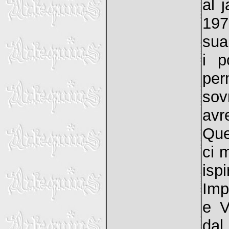
al 
197
sua
i p
per
sov
avr
Que
ci 
isp
Imp
e V
dal