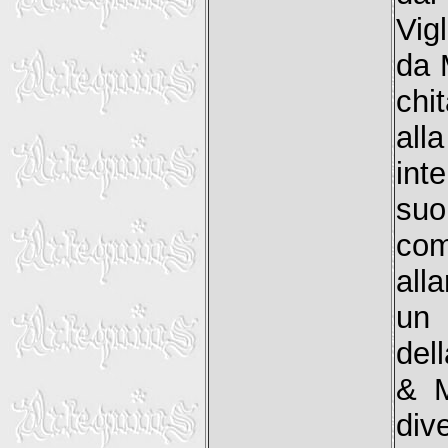
Vigl
da 
chi
all
int
suo
com
all
un 
del
& M
div