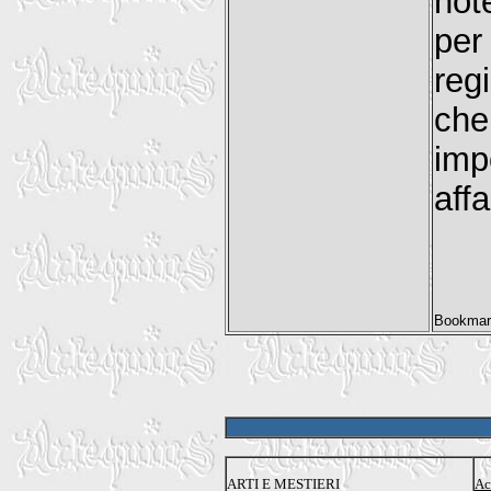
not
per
reg
ch
imp
aff
ARTI E MESTIERI
Ac