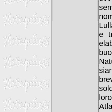
sem
nom
Lul
e t
ela
buo
Nat
sia
bre
sol
lor
Atl