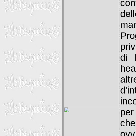
con
del
man
Pr
pri
di 
hea
alt
d'i
inc
per
che
ovv