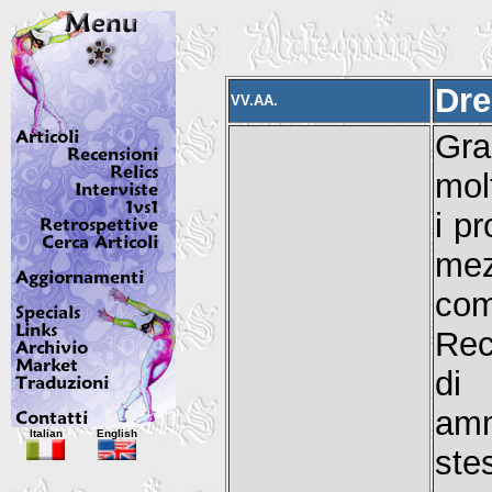
Dre
VV.AA.
Gra
mol
i pr
mez
com
Rec
di
amm
Italian
English
ste