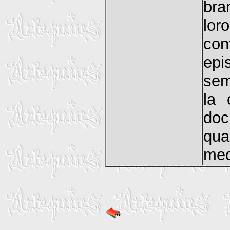
bra
lor
con
epi
sem
la 
doc
qua
med