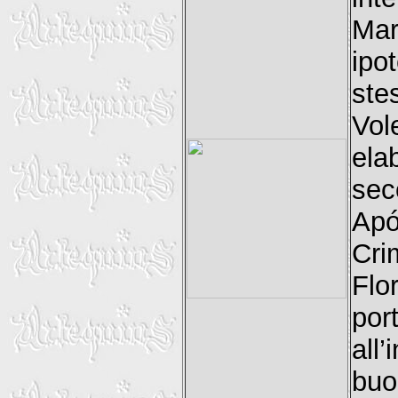
Ma
ipo
ste
Vol
ela
se
Apó
Cri
Flo
por
all’
buo