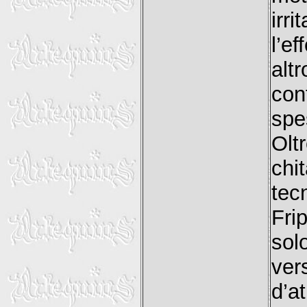
irr
l’e
alt
con
spe
Olt
chi
tec
Fri
sol
ve
d’a