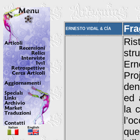
Fr
ERNESTO VIDAL & CÍA
Ris
str
Ern
Pro
den
ed 
la 
l’o
Italian
English
que