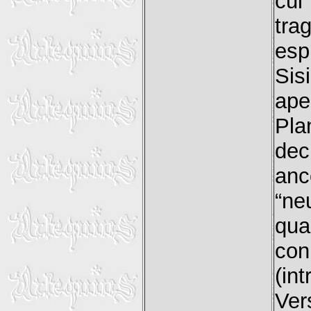
cui
tra
esp
Sis
ape
Pl
dec
anc
“ne
qua
con
(in
Vers