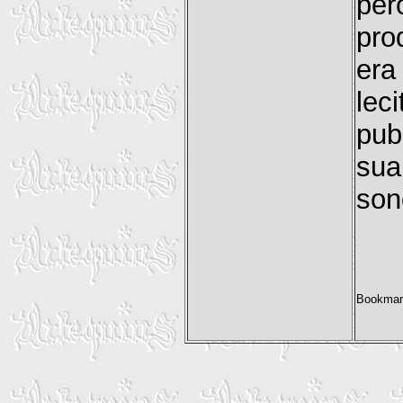
per
pro
era
le
pub
sua
son