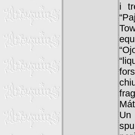
i t
“Pa
Tow
equ
“Oj
“li
for
ch
fra
Mát
Un 
spu