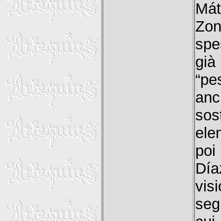
Mát
Zon
spe
già
“pe
anc
sos
ele
poi
Dí
vi
seg