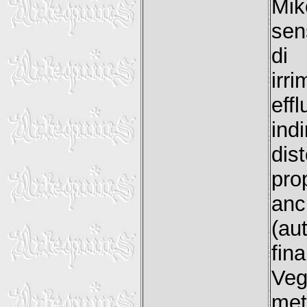
Mi
sen
di
irr
ef
ind
dis
pro
anc
(au
fin
Veg
met