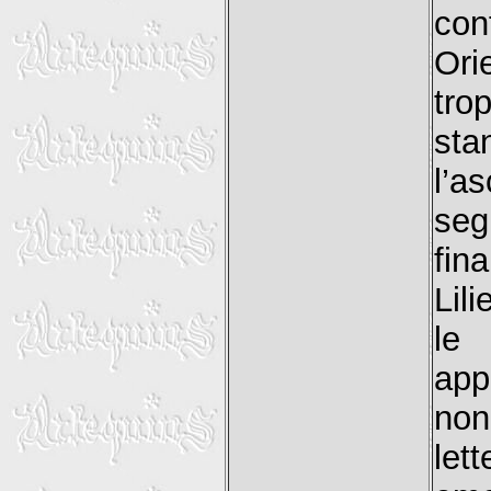
con
Ori
tro
st
l’a
seg
fin
Lili
le
app
no
let