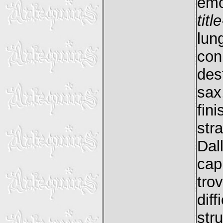
emo
titl
lun
con
des
sax
fin
str
Dall
cap
tro
dif
str