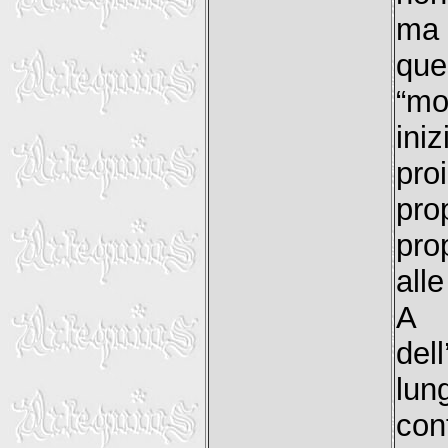
ma 
que
“mo
ini
pro
pro
prop
alle
A p
del
lun
con