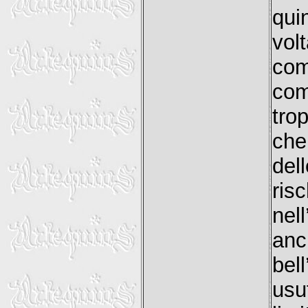
qui
vol
com
com
tro
che
del
r
nel
anc
bel
usu