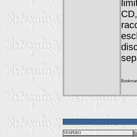
lim
CD,
racc
esc
dis
sep
VESPERO
Ri