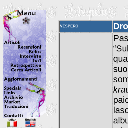
Dr
VESPERO
Pa
“Su
qua
suoi
som
kra
pai
las
Italian
English
alb