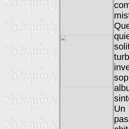
com
mis
Que
qui
sol
tur
inv
sop
alb
sin
Un 
pas