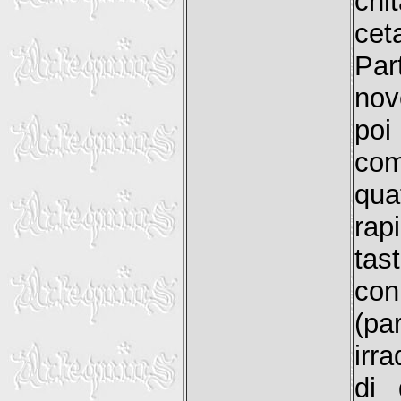
chi
cet
Par
nov
poi
com
qua
rap
tas
co
(pa
irra
di 