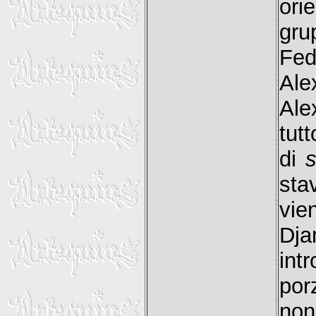
ori
gru
Fed
Ale
Ale
tut
di
sta
vie
Dj
int
por
non