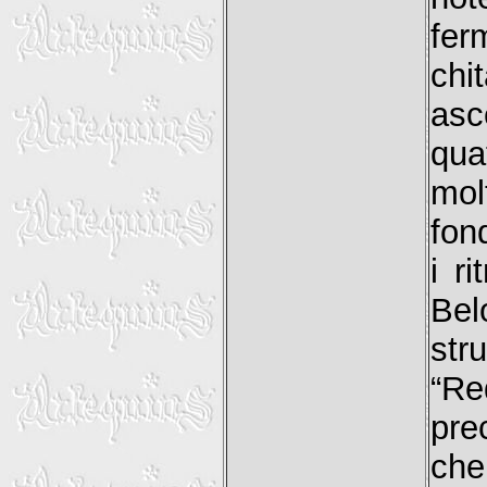
fer
chi
asc
qua
mo
fon
i r
Bel
str
“Re
pre
che