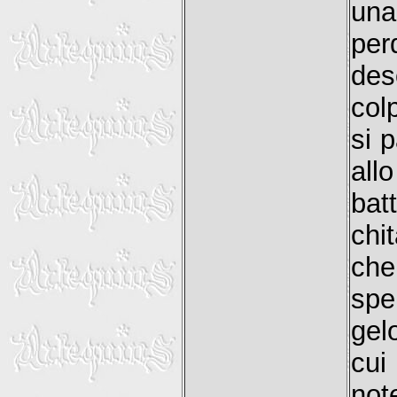
una
per
des
col
si 
all
batt
chi
che
spe
gel
cui
not