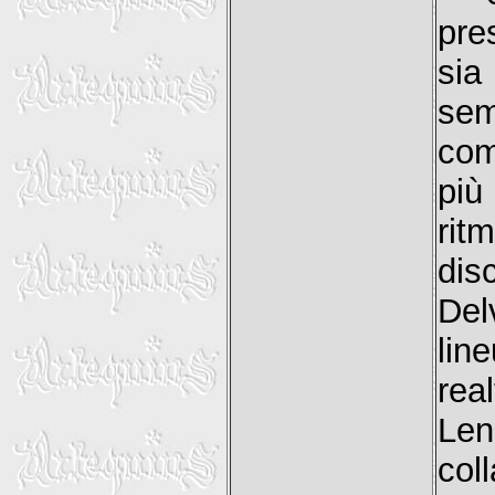
pre
sia
sem
com
più
rit
dis
Del
lin
rea
Len
col