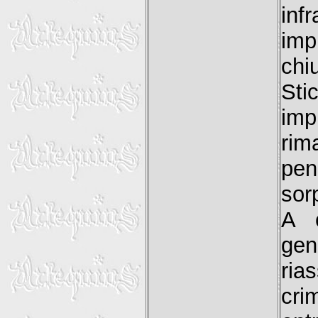
inf
imp
chi
Sti
imp
rim
pen
sor
A c
gen
ri
cri