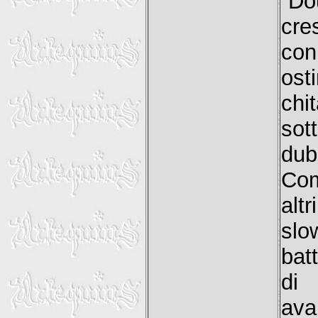
“Do
cre
con
ost
chi
sot
dub
Com
alt
slo
bat
di 
ava