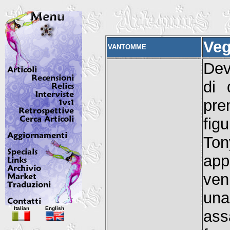
Veg
VANTOMME
Dev
di 
pre
fig
Ton
app
ven
una
Italian
English
ass