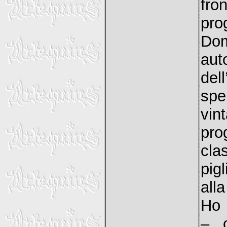
fro
pro
Dom
aut
de
spe
vi
pro
cla
pig
all
Ho 
– 