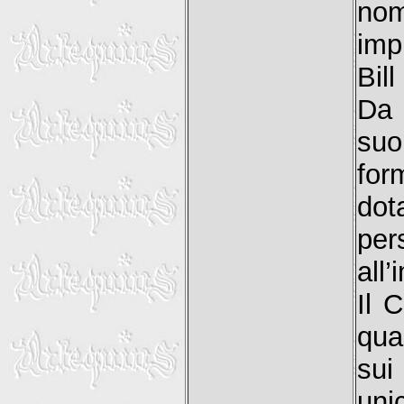
nom
imp
Bil
Da 
suo
for
dot
per
all
Il 
qua
sui
uni