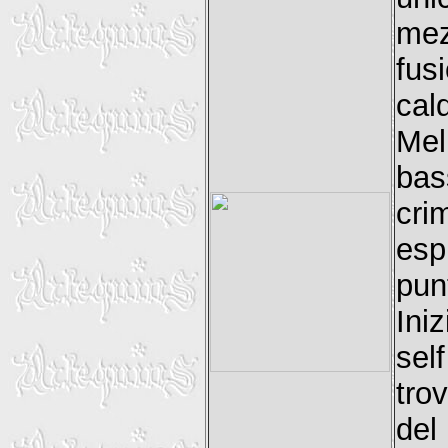
mez
fus
cal
Mel
bas
cri
es
pun
Ini
sel
tro
del