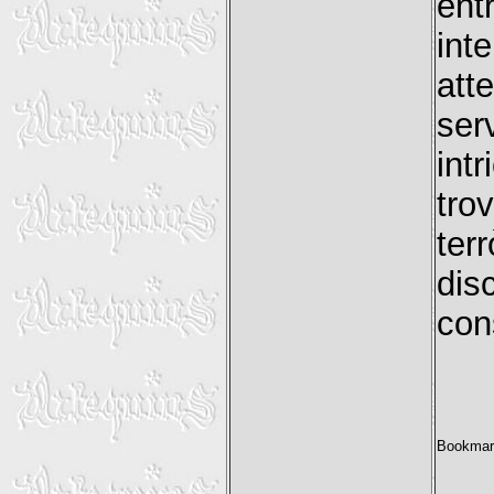
en
int
att
ser
int
tro
ter
dis
con