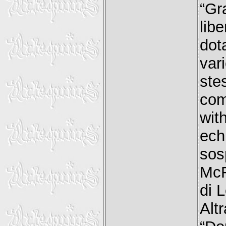
“Gr
lib
dot
var
ste
com
wit
ech
sos
McR
di L
Alt