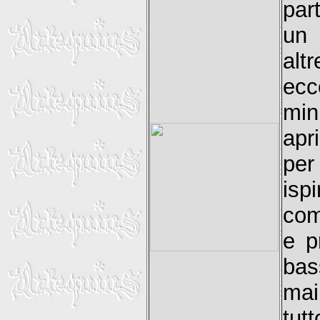
par
un 
alt
ecc
min
apr
pe
isp
com
e p
bas
mai
tut