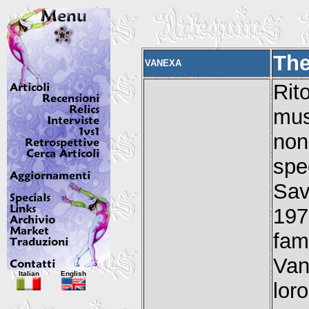
The
VANEXA
Rit
mus
non
spe
Sav
197
fam
Van
Italian
English
lor