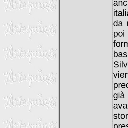
anc
ita
da 
poi
for
bas
Sil
vie
pre
già
ava
sto
pre