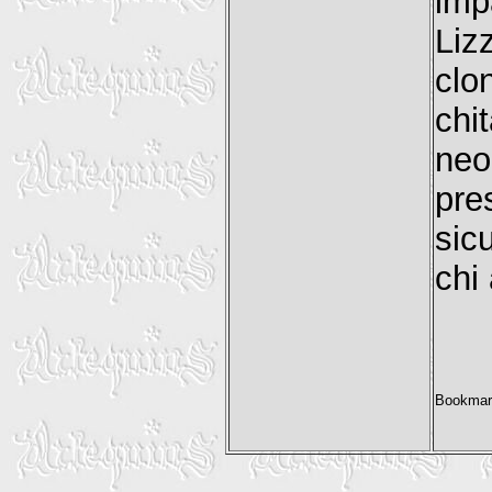
imp
Liz
clo
chi
ne
pre
sic
chi