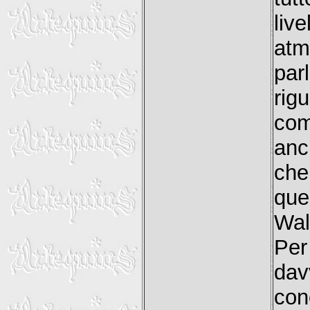
liv
atm
par
rig
com
anc
che
que
Wal
Per
da
con