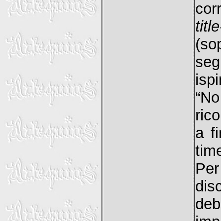
cor
titl
(so
se
isp
“No
ric
a f
tim
Per
dis
deb