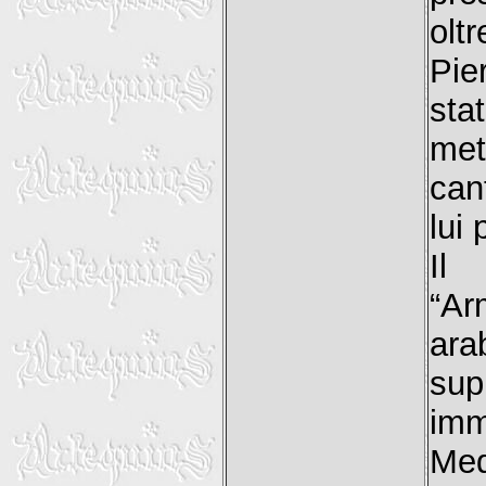
olt
Pie
sta
met
can
lui 
Il
“A
ara
sup
im
Med