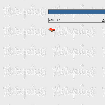
VANEXA
Ag